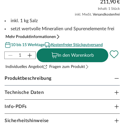
211,90 €
Inhalt: 1 Stück
inkl. MwSt.
Versandkostenfrei
inkl. 1 kg Salz
setzt wertvolle Mineralien und Spurenelemente frei
Mehr Produktinformationen
10 bis 15 Werktage
Kostenfreier Stückgutversand
In den Warenkorb
Individuelles Angebot
Fragen zum Produkt
Produktbeschreibung
Technische Daten
KARIBU Salzkristall Vital Sole Therme
Gesunde Meeresluft für Zuhause.
Info-PDFs
Wohltuende & gesunde Meeresluft
Sicherheitshinweise
Die Salzhaltige Luft in der Salzkristall Vital Sole wird durch
aufsteigenden Wasserdampf erzeugt, der die Salzsteine