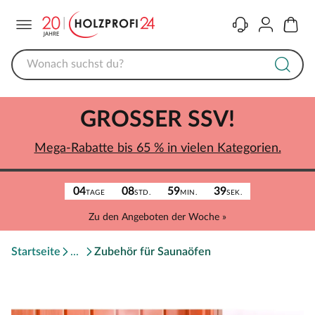
Menü
Kontakt
Konto
Warenk
GROSSER SSV!
Mega-Rabatte bis 65 % in vielen Kategorien.
04
08
59
39
TAGE
STD.
MIN.
SEK.
Zu den Angeboten der Woche »
Startseite
Zubehör für Saunaöfen