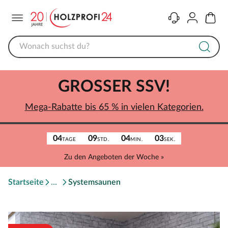
Menü
Kontakt
Konto
Warenk
GROSSER SSV!
Mega-Rabatte bis 65 % in vielen Kategorien.
04
09
04
03
TAGE
STD.
MIN.
SEK.
Zu den Angeboten der Woche »
Startseite
Systemsaunen