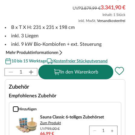
3.341,90 €
UVP
3.879,99 €
Inhalt: 1 Stück
inkl. MwSt.
Versandkostenfrei
B x T X H: 231 x 231 x 198 cm
inkl. 3 Liegen
inkl. 9 kW Bio-Kombiofen + ext. Steuerung
Mehr Produktinformationen
10 bis 15 Werktage
Kostenfreier Stückgutversand
In den Warenkorb
Zubehör
Empfohlenes Zubehör
Hinzufügen
Sauna Classic 6-teiliges Zubehörset
Sauna Classic 6-teiliges Zubehörset
Zum Produkt
UVP
99,00 €
66,99 €