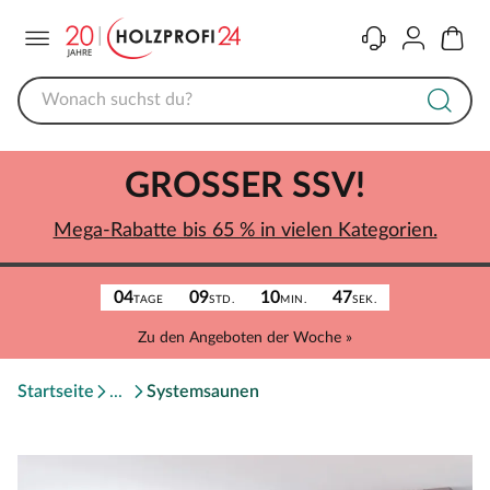
Menü
Kontakt
Konto
Warenk
GROSSER SSV!
Mega-Rabatte bis 65 % in vielen Kategorien.
04
09
10
47
TAGE
STD.
MIN.
SEK.
Zu den Angeboten der Woche »
Startseite
Systemsaunen