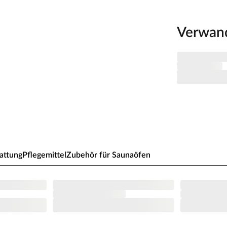
ist energiesparend und saunagerecht gedämmt. Die
und schnell zusammenbauen. Die Inneneinrichtung
t und glatter, feiner Struktur.
Verwan
m starkem Sicherheitsglas in moderner Graphit-Optik
elieferte 2-Punkt-Magnetverschluss sorgt dabei für ein
t dieser ein hochwertiges Erscheinungsbild. Die
emium Edelstahl-/Holzgriff zeichnen diese Sauna aus
niedriger Schwelle erleichtert den Ein- und Ausstieg.
hit-Optik sorgt für mehr Licht und Transparenz in der
die hygienische Bodenmatte aus saugstarkem Frottee
attung
Pflegemittel
Zubehör für Saunaöfen
imal für kleine Räume geeignet.
r, Kotas, Infrarotkabinen, Saunaöfen etc.) dürfen
en! Saunaöfen und dazugehörige Steuerelemente