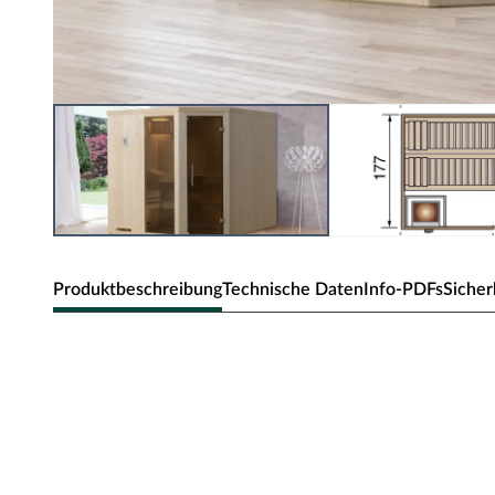
Produktbeschreibung
Technische Daten
Info-PDFs
Sicher
WEKA Sauna Elementsauna "VARBERG 
Fensterelement
WEKA Sauna VARBERG 2 mit Glastür.
Einfacher Aufbau