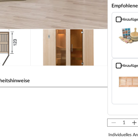
Empfohlene
Hinzufüg
Sauna Classic
Hinzufüg
Bodenrost (Fi
heitshinweise
2" graphit Ganzglastür + 1
Individuelles A