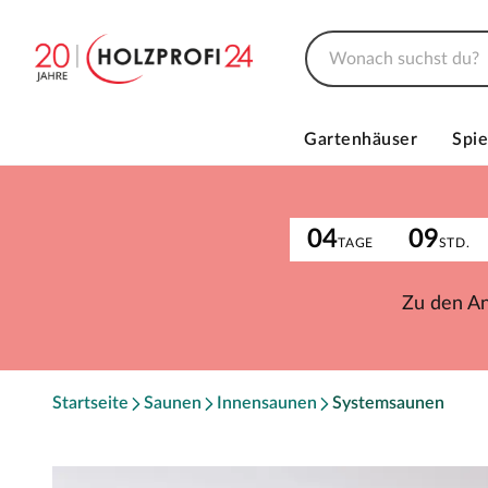
Gartenhäuser
Spie
04
09
TAGE
STD.
Zu den A
Startseite
Saunen
Innensaunen
Systemsaunen