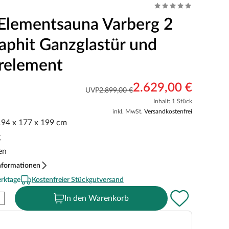
Elementsauna Varberg 2
aphit Ganzglastür und
relement
2.629,00 €
UVP
2.899,00 €
Inhalt: 1 Stück
inkl. MwSt.
Versandkostenfrei
 194 x 177 x 199 cm
g
en
nformationen
erktage
Kostenfreier Stückgutversand
In den Warenkorb