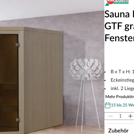
Sauna 
GTF gr
Fenste
B x T x H:
Eckeinstie
inkl. 2 Lieg
Mehr Produkti
15 bis 25 W
Zubehör