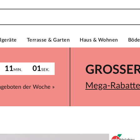
lgeräte
Terrasse & Garten
Haus & Wohnen
Böd
GROSSER 
11
01
MIN.
SEK.
Mega-Rabatte 
ngeboten der Woche »