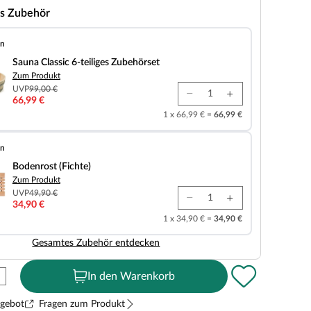
s Zubehör
en
 6-teiliges Zubehörset
Sauna Classic 6-teiliges Zubehörset
Zum Produkt
UVP
99,00 €
66,99 €
1 x 66,99 € =
66,99 €
en
chte)
Bodenrost (Fichte)
Zum Produkt
UVP
49,90 €
34,90 €
1 x 34,90 € =
34,90 €
Gesamtes Zubehör entdecken
In den Warenkorb
ngebot
Fragen zum Produkt