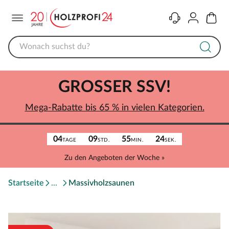
Menü
Kontakt
Konto
Warenk
GROSSER SSV!
Mega-Rabatte bis 65 % in vielen Kategorien.
04
09
55
24
TAGE
STD.
MIN.
SEK.
Zu den Angeboten der Woche »
Startseite
Massivholzsaunen