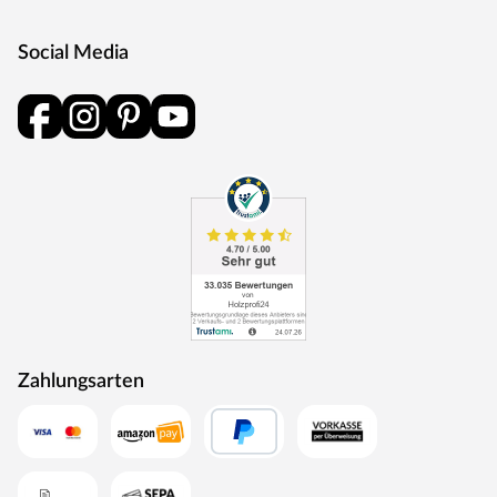
mit einem hochwertigen Türgriff im edlen KARIBU-
Design und einer bewährten Magnetverschlusstechnik.
Social Media
Saunaofen
Das Herzstück einer Sauna ist ihr Ofen: Er haucht ihr
Leben ein, bestimmt wie warm es wird und welche Art
von Saunagang genossen werden kann. Für eine
klassische, finnische Sauna ist dieser 9 kW (3 x 16 A)
starke Ofen optimal. Er erreicht eine Temperatur von bis
zu 110 °C und besitzt einen feueraluminierten
Innenmantel.
Außenmantel aus Edelstahl
Feueraluminierter Innenmantel gegen Knackgeräusche
Zahlungsarten
Rückwand und Elektroanschlusskasten aus
feueraluminisiertem Stahl
Maße (B x H x T): 41 x 50 x 37 cm
Steuergerät