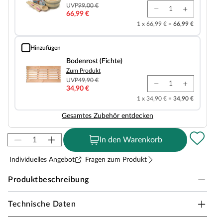
UVP
99,00 €
66,99 €
1 x 66,99 € =
66,99 €
Hinzufügen
Bodenrost (Fichte)
Bodenrost (Fichte)
Zum Produkt
UVP
49,90 €
34,90 €
1 x 34,90 € =
34,90 €
Gesamtes Zubehör entdecken
In den Warenkorb
Individuelles Angebot
Fragen zum Produkt
Produktbeschreibung
Technische Daten
Karibu Innensauna Amara in Massivholzbauweise
für 2-3 Personen