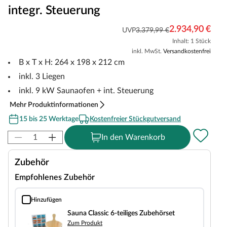
integr. Steuerung
2.934,90 €
UVP
3.379,99 €
Inhalt: 1 Stück
inkl. MwSt.
Versandkostenfrei
B x T x H: 264 x 198 x 212 cm
inkl. 3 Liegen
inkl. 9 kW Saunaofen + int. Steuerung
Mehr Produktinformationen
15 bis 25 Werktage
Kostenfreier Stückgutversand
In den Warenkorb
Zubehör
Empfohlenes Zubehör
Hinzufügen
Sauna Classic 6-teiliges Zubehörset
Sauna Classic 6-teiliges Zubehörset
Zum Produkt