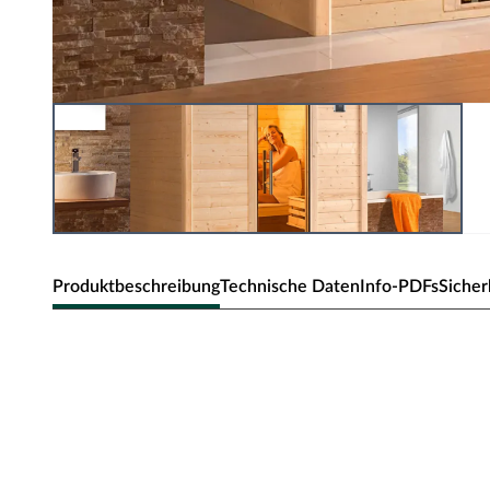
Produktbeschreibung
Technische Daten
Info-PDFs
Sicher
WEKA Innensauna Massivholzsauna B
Sie sind auf der Suche nach einem eigenen Wellness-Ber
Sparset lässt WEKA keiner Ihrer Wünsche mehr offen.
Ausstattung