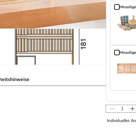
Hinzufüg
Sauna Classic
Hinzufüg
Bodenrost (Fi
heitshinweise
ergen 1.8 GT
eich mit der passenden Ausstattung? Mit diesem
Individuelles A