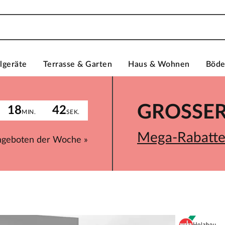
lgeräte
Terrasse & Garten
Haus & Wohnen
Böd
GROSSER 
18
42
MIN.
SEK.
Mega-Rabatte 
ngeboten der Woche »