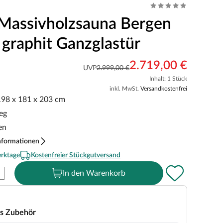
Massivholzsauna Bergen
 graphit Ganzglastür
2.719,00 €
UVP
2.999,00 €
Inhalt: 1 Stück
inkl. MwSt.
Versandkostenfrei
 198 x 181 x 203 cm
eg
en
nformationen
erktage
Kostenfreier Stückgutversand
In den Warenkorb
s Zubehör