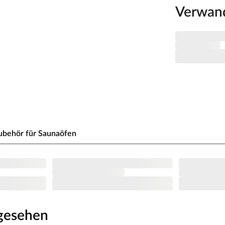
ch BERGEN GT 1.8 bestens für entspannte Stunden zu
Verwan
em Sauna-Luxus steht damit also nichts mehr im Wege!
Graphit-Optik. Ergänzen Sie Ihre Sauna mit dem
n und Bedürfnissen aus dem WEKA Angebot frei
r, Kotas, Infrarotkabinen, Saunaöfen etc.) dürfen
en! Saunaöfen und dazugehörige Steuerelemente
llateur mittels festem Anschluss an das Netz
-Saunaöfen. Die Mindestsicherheitsabstände vom
nbedingt eingehalten werden. Bei 9-kW-Öfen
ubehör für Saunaöfen
e beachte zu den obig genannten Hinweisen die
ngesehen