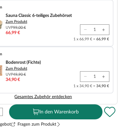
en
 6-teiliges Zubehörset
Sauna Classic 6-teiliges Zubehörset
Zum Produkt
UVP
99,00 €
66,99 €
1 x 66,99 € =
66,99 €
en
chte)
Bodenrost (Fichte)
Zum Produkt
UVP
49,90 €
34,90 €
1 x 34,90 € =
34,90 €
Gesamtes Zubehör entdecken
In den Warenkorb
ngebot
Fragen zum Produkt