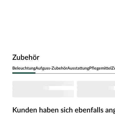
Mit den beiden stabilen Liegen und Kopfstützen eignet si
zweit, um gemeinsam optimales Saunaklima zu genießen. D
Das Modell in diesem Sparset ist mit einer Ganzglastür in 
passenden Ofenset, welches Sie ganz nach Ihren Wünsche
wählen können.
Sicherheitshinweise
Unsere Wellnessartikel (Saunen, Saunahäuser, Saunafässe
nur für den privathäuslichen Gebrauch verwendet werd
dürfen nur durch einen örtlich zugelassenen Elektroinsta
Zubehör
angeschlossen werden. Ausnahme: 230 Volt Plug-&-Play
Ofen zur Wand und vom Ofen zum Ofenschutz müssen u
Beleuchtung
Aufguss-Zubehör
Ausstattung
Pflegemittel
Z
muss die Höhe des Ofenschutzes angepasst werden. Bitt
beigefügten Montageanleitungen.
Kunden haben sich ebenfalls a