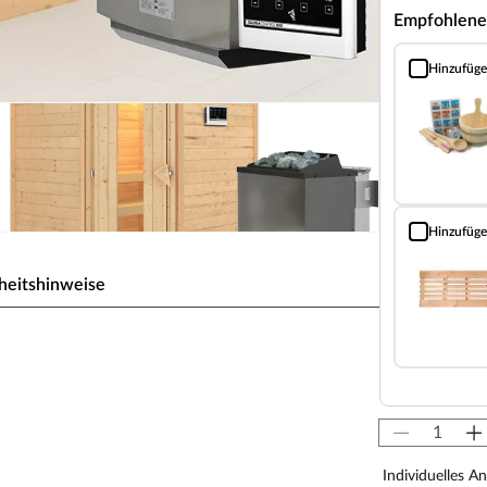
Empfohlene
Hinzufüg
Sauna Classic
Hinzufüg
Bodenrost (Fi
heitshinweise
sivholzbauweise
natürliche Isolierung. Weitestgehend frei von
n Fichtenholz als ideales Saunaholz aus. Die gute
n lange bewahrt und dosiert abgegeben werden.
Individuelles A
na wird durch holzeigene Harze und ätherische