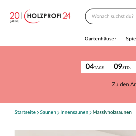
Gartenhäuser
Spie
04
09
TAGE
STD.
Zu den A
Startseite
Saunen
Innensaunen
Massivholzsaunen