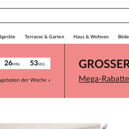
lgeräte
Terrasse & Garten
Haus & Wohnen
Böd
GROSSER 
26
53
MIN.
SEK.
Mega-Rabatte 
ngeboten der Woche »