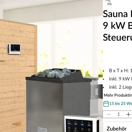
Sauna 
9 kW B
Steuer
B x T x H:
inkl. 9 kW
inkl. 2 Lieg
Mehr Produkti
15 bis 25 W
Zubehör