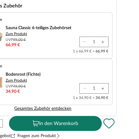
s Zubehör
en
 6-teiliges Zubehörset
Sauna Classic 6-teiliges Zubehörset
Zum Produkt
UVP
99,00 €
66,99 €
1 x 66,99 € =
66,99 €
en
chte)
Bodenrost (Fichte)
Zum Produkt
UVP
49,90 €
34,90 €
1 x 34,90 € =
34,90 €
Gesamtes Zubehör entdecken
In den Warenkorb
ngebot
Fragen zum Produkt