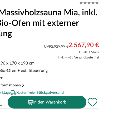
Massivholzsauna Mia, inkl.
io-Ofen mit externer
ung
2.567,90 €
UVP
2.929,99 €
Inhalt: 1 Stück
inkl. MwSt.
Versandkostenfrei
 196 x 170 x 198 cm
 Bio-Ofen + ext. Steuerung
en
nformationen
erktage
Kostenfreier Stückgutversand
In den Warenkorb