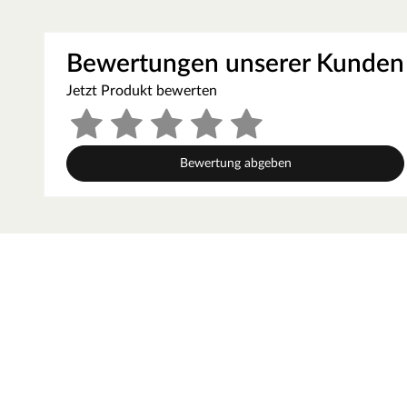
Dampfeinheit und ermöglicht damit gleich vier facettenr
und trockene finnische Sauna, die stärkende Kräuterda
schonende Familienbad.
Bewertungen unserer Kunden
Außenmantel aus Edelstahl. Integrierte Verdampfereinheit 
Jetzt Produkt bewerten
mit Tropfschale. Aluminium-Druckguss-Abdeckrahmen. Maße
Wassermangelüberwachung. Trockenlaufschutz. Verdampfersc
Steuergerät
Bewertung abgeben
Bei dieser Innensauna ist ein Saunaofen mit einer extern
außerhalb der Sauna angebracht. Auf diese Weise fängt 
einer bequemen Bedienung von außen und einer noch exa
elektrische Geräte wie die Kabinenbeleuchtung können e
und bedient werden. Elektronisches Steuergerät EASY Bio
3,5–9 kW Leistung. Bedienung durch leichte Berührung d
Temperatursicherung und Feuchtefühler. Schaltleistung 
zwischen 10 und 100 °C regelbar. Soll-/Ist-Temperaturanze
%. Schrittweise zwischen 5 und 95 %. Anschluss für Kab
Schritten veränderbar (10 %–100 % Lichtleistung). Anzeig