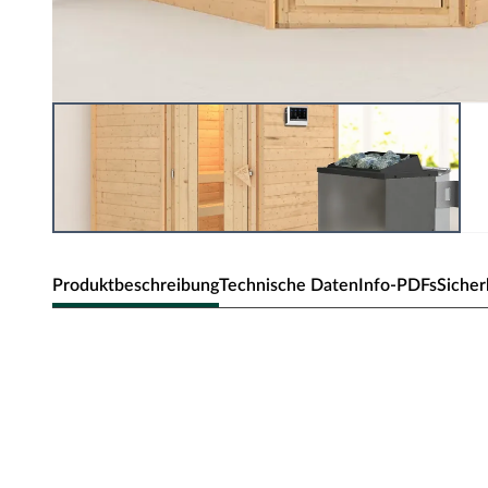
Produktbeschreibung
Technische Daten
Info-PDFs
Sicher
KARIBU Innensauna Mia in Mas
Die massiven Bohlen aus nordischer Fichte fungieren als 
Astlöchern und Harz sowie geringe Splittergefahr zeichne
Wärmespeicherkapazität bewirkt, dass hohe Temperature
Das vollkommen natürliche Erlebnis einer Massivholzsau