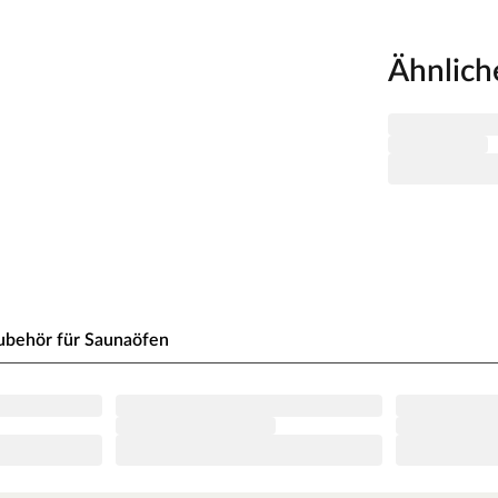
men.
von 10 cm zu Wänden und Decke unbedingt
Ähnlich
ährleisten. So kann feucht-warme Luft besser
raumhöhe 208 cm und -breite 206 cm beachtet
5 x T 159 x H 192 cm passen 2-3 Personen.
nders bequem. Folgende Saunabänke werden
ut in kleinen Räumen, da sie platzsparend sind,
kt und in nahezu jeden Raum integrierbar!
ubehör für Saunaöfen
eben ein, bestimmt, wie warm es wird und welche
che finnische Sauna ist dieser 9 kW (3 x 16 A)
r von bis zu 110 °C und besitzt einen
ombiofen hat er obendrein noch eine spezielle