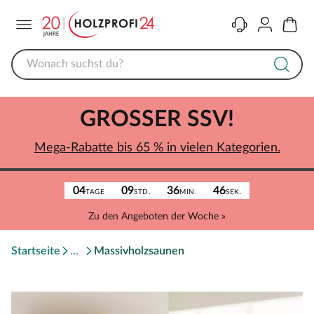
Menü
Kontakt
Konto
Warenk
GROSSER SSV!
Mega-Rabatte bis 65 % in vielen Kategorien.
04
09
36
46
TAGE
STD.
MIN.
SEK.
Zu den Angeboten der Woche »
Startseite
Massivholzsaunen