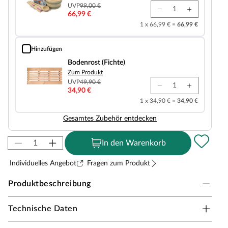
UVP
99,00 €
66,99 €
1 x 66,99 € =
66,99 €
Hinzufügen
Bodenrost (Fichte)
Bodenrost (Fichte)
Zum Produkt
UVP
49,90 €
34,90 €
1 x 34,90 € =
34,90 €
Gesamtes Zubehör entdecken
In den Warenkorb
Individuelles Angebot
Fragen zum Produkt
Produktbeschreibung
Technische Daten
KARIBU WOODFEELING Innensauna Sandra in
Massivholzbauweise für 1-2 Personen