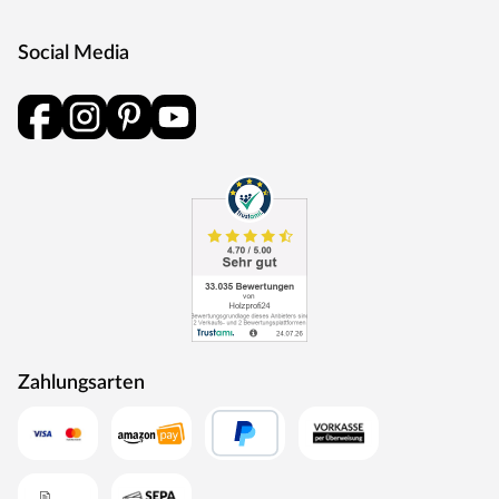
Außenmantel, besteht aus Edelstahl
Social Media
Innenteile aus korrosionsbeständigem Material
Temperaturwahl von 50 – 80 °C
Maße inklusive Wandhalterung (B x H x T): 31 x 46 x 46
cm
Steuergerät
Die Sauna wird inklusive Saunaofen mit integrierter
Steuerung geliefert. Durch die direkte Verbauung am
Ofen ist die Bedienung mithilfe praktischer Drehschalter
besonders einfach gestaltet – kompakt und preiswert.
Im Lieferumfang enthalten:
2 Liegen, 3, 6 kW Plug & Play Saunaofen, int. Steuerung,
Zahlungsarten
Ofenschutzgitter, Montageanleitung.
Empfohlenes Zubehör
Diabassteine sind nicht im Lieferumfang enthalten. Die
beliebten Saunasteine sind für alle Saunaöfen geeignet