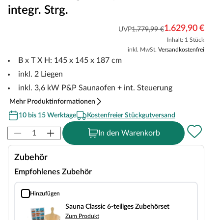
integr. Strg.
1.629,90 €
UVP
1.779,99 €
Inhalt: 1 Stück
inkl. MwSt.
Versandkostenfrei
B x T X H: 145 x 145 x 187 cm
inkl. 2 Liegen
inkl. 3,6 kW P&P Saunaofen + int. Steuerung
Mehr Produktinformationen
10 bis 15 Werktage
Kostenfreier Stückgutversand
In den Warenkorb
Zubehör
Empfohlenes Zubehör
Hinzufügen
Sauna Classic 6-teiliges Zubehörset
Sauna Classic 6-teiliges Zubehörset
Zum Produkt