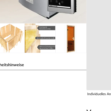
heitshinweise
auweise für 1-2 Personen
 den einzelnen vorgefertigten Wandelementen,
Individuelles A
 Die Bauweise dieser Wandelemente wird
mehreren Schichten zusammensetzen.
aus zwei 12,5 mm starken atmungsaktiven und