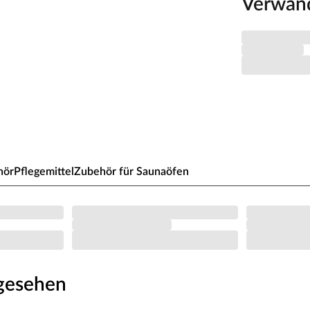
Verwan
zplatten und einer 42 mm dicken Dämmschicht aus
n Spezialplatte und Mineralwolldämmung.
msaunen besonders gut isoliert und benötigen
energieschonend.
von 10 cm zu Wänden und Decke unbedingt
isten. So kann feucht-warme Luft besser
aumhöhe und -breite beachtet werden.
 x H 192 cm erlauben es, dass 1-2 Personen
hör
Pflegemittel
Zubehör für Saunaöfen
s Sauna-Erlebnis besonders bequem. Folgende
breit, (massives Espenholz).
 Sie nutzt jeden Quadratmeter sinnvoll und ist in
zsparend.
au möglich. Je nach Raumeigenschaften kann sie rechts
ngesehen
tt: 49 x 175,5 cm. Die große, bodentiefe Fensterfront