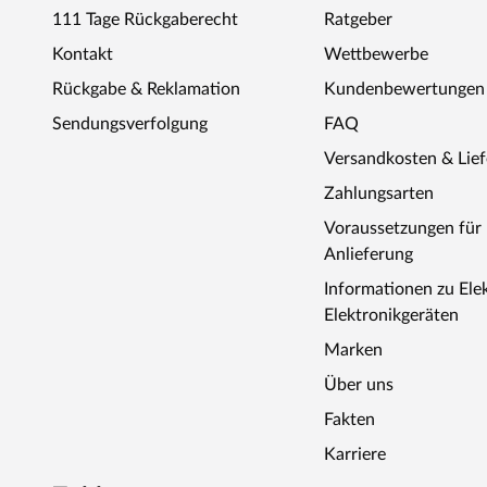
111 Tage Rückgaberecht
Ratgeber
Stufenlos zwischen 10 und 100 °C regelbar
Soll-/Ist-Temperaturanzeige in Celsius
Kontakt
Wettbewerbe
Anschluss für Kabinenbeleuchtung
Rückgabe & Reklamation
Kundenbewertungen
Kabinenbeleuchtung in 10er Schritten veränderbar (10% - 1
Sendungsverfolgung
FAQ
Anzeige Fehlerfunktion
Versandkosten & Lie
Sicherheitstemperaturbegrenzung bei 140 °C
Zahlungsarten
Alle Anzeigen auf einen Blick
Voraussetzungen fü
2 Sensoren-Technik
Anlieferung
Bei Abschaltung Haltung der letzten Werte
Informationen zu Ele
Material: Kunststoff ABS, weiß
Elektronikgeräten
Maße (B x H x T): 23,5 x 19,5 x 7,5 cm
Marken
Über uns
Im Lieferumfang enthalten:
Fakten
2 Liegen, Ofenschutzgitter aus stabilem Fichtenholz, 1 
Steuerung, Dachkranz inkl. 3 LED-Strahlern á 7, 5 Watt,
Karriere