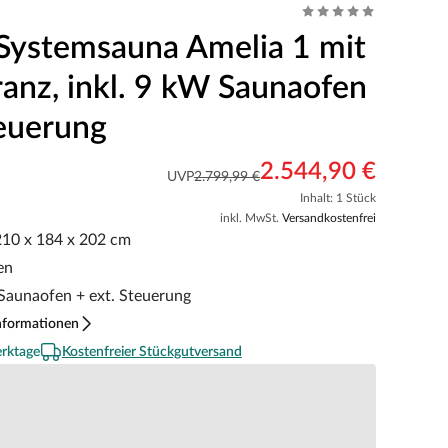
Systemsauna Amelia 1 mit
anz, inkl. 9 kW Saunaofen
teuerung
2.544,90 €
UVP
2.799,99 €
Inhalt: 1 Stück
inkl. MwSt.
Versandkostenfrei
 210 x 184 x 202 cm
en
 Saunaofen + ext. Steuerung
nformationen
erktage
Kostenfreier Stückgutversand