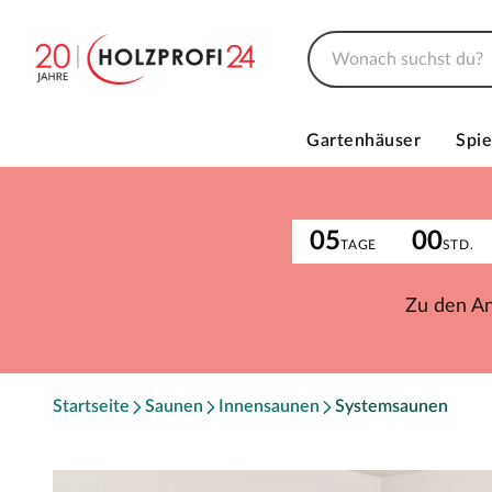
Gartenhäuser
Spie
05
00
TAGE
STD.
Zu den A
Startseite
Saunen
Innensaunen
Systemsaunen