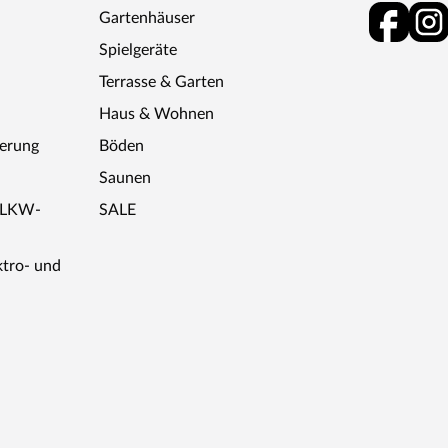
Gartenhäuser
Spielgeräte
Terrasse & Garten
00% Lichtleistung)
Haus & Wohnen
ferung
Böden
Saunen
r LKW-
SALE
ktro- und
Kopfstütze aus Espenholz, 9 kW Ofen mit externer
 Montageanleitung.