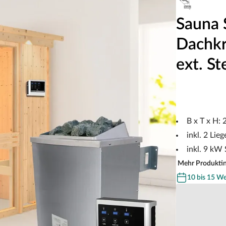
Sauna 
Dachkr
ext. S
B x T x H:
inkl. 2 Lieg
inkl. 9 kW
Mehr Produkti
10 bis 15 W