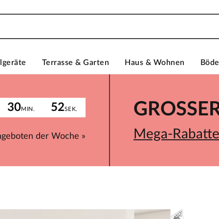
lgeräte
Terrasse & Garten
Haus & Wohnen
Böd
GROSSER 
30
52
MIN.
SEK.
Mega-Rabatte 
ngeboten der Woche »