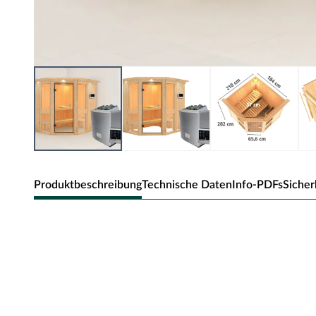
Produktbeschreibung
Technische Daten
Info-PDFs
Sicher
Karibu Innensauna Amelia in Systemb
Diese System- bzw. Elementsauna verdankt ihren Namen
die beim Aufbau einfach nur zusammengesteckt werden.
Sandwich-Bauweise genannt, da die Elemente sich aus 
Die Außenwände der Sichtseiten setzen sich zusammen 