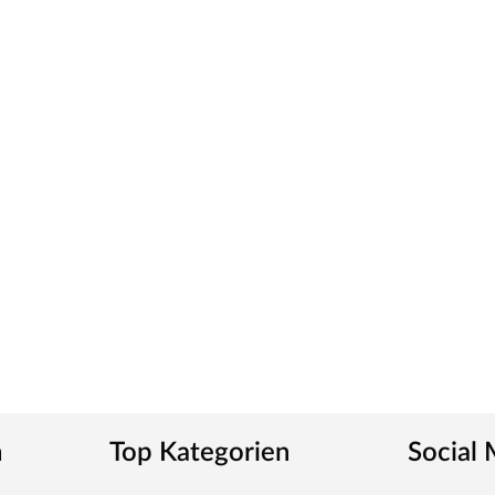
tem Stahl
 Steuerung geliefert. Die Anbringung des
z komfortabel kann somit die Saunasteuerung von
. Zusätzlich verfügt das Steuergerät über eine
t bedient werden kann.
n
Top Kategorien
Social