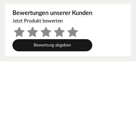
werden, um gute Luftzirkulation zu gewährleisten. So
kann feucht-warme Luft besser abziehen. In diesem
Bewertungen unserer Kunden
Zusammenhang müssen die Mindestraumhöhe und -
Jetzt Produkt bewerten
breite beachtet werden.
Grundausstattung
Bewertung abgeben
Innenmaße: Die Innenmaße dieser Sauna mit B 181 x T
155 x H 192 cm erlauben es, dass 1-2 Personen
gleichzeitig saunieren können.
Saunaliegen: Auf 2 Liegen aus massivem Espenholz wird
das Sauna-Erlebnis besonders bequem. Folgende
Saunabänke werden mitgeliefert: 2 Liegen, jeweils ca. 57
cm breit, (massives Espenholz).
Fronteinstieg: Die klassische Einstiegsart ist besonders
formschön und sehr beliebt. Zudem ermöglicht der direkte
Einstieg von vorne ein geräumiges und atmosphärisches
Ankommen im Inneren der Sauna.
Spiegelbar: Für eine höhere Flexibilität beim Aufbau ist bei
dieser Sauna eine gespiegelte Montage möglich. Sie kann