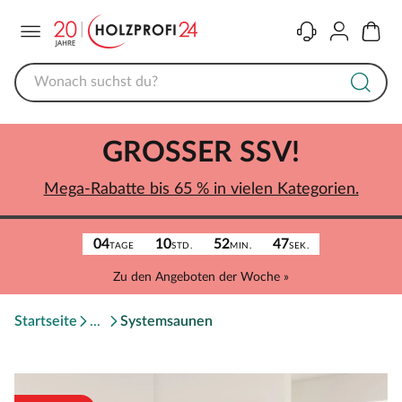
Menü
Kontakt
Konto
Warenk
GROSSER SSV!
Mega-Rabatte bis 65 % in vielen Kategorien.
04
10
52
47
TAGE
STD.
MIN.
SEK.
Zu den Angeboten der Woche »
Startseite
Systemsaunen