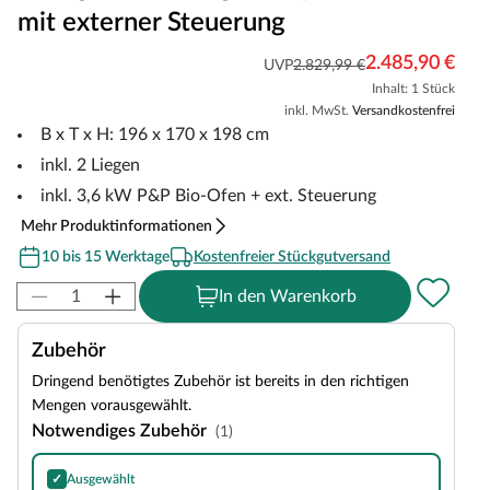
mit externer Steuerung
2.485,90 €
UVP
2.829,99 €
Inhalt: 1 Stück
inkl. MwSt.
Versandkostenfrei
B x T x H: 196 x 170 x 198 cm
inkl. 2 Liegen
inkl. 3,6 kW P&P Bio-Ofen + ext. Steuerung
Mehr Produktinformationen
10 bis 15 Werktage
Kostenfreier Stückgutversand
In den Warenkorb
Zubehör
Dringend benötigtes Zubehör ist bereits in den richtigen
Mengen vorausgewählt.
Notwendiges Zubehör
(1)
✓
Ausgewählt
Harvia Olivine Diabase Saunasteine, Inhalt: 20 kg