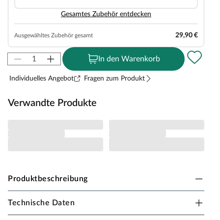
Gesamtes Zubehör entdecken
29,90 €
Ausgewähltes Zubehör gesamt
In den Warenkorb
Individuelles Angebot
Fragen zum Produkt
Verwandte Produkte
Produktbeschreibung
Technische Daten
Karibu Innensauna Daria in Systembauweise für 1-
2 Personen