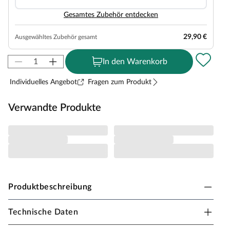
Gesamtes Zubehör entdecken
29,90 €
Ausgewähltes Zubehör gesamt
In den Warenkorb
Individuelles Angebot
Fragen zum Produkt
Verwandte Produkte
Produktbeschreibung
Technische Daten
Karibu Innensauna Daria in Systembauweise für 1-
2 Personen