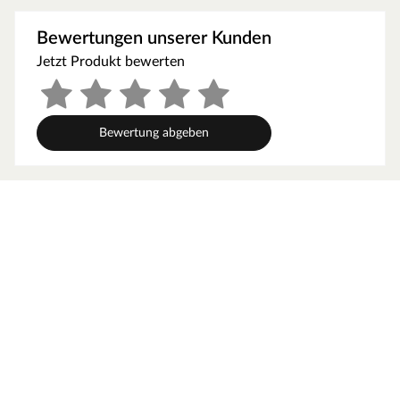
werden, um gute Luftzirkulation zu gewährleisten. So
kann feucht-warme Luft besser abziehen. In diesem
Bewertungen unserer Kunden
Zusammenhang müssen die Mindestraumhöhe und -
Jetzt Produkt bewerten
breite beachtet werden.
Grundausstattung
Bewertung abgeben
Innenmaße: Die Innenmaße dieser Sauna mit B 181 x T
155 x H 192 cm erlauben es, dass 1-2 Personen
gleichzeitig saunieren können.
Saunaliegen: Mit 2 Liegen wird das Erlebnis für jeden
Saunagast besonders angenehm. In der Grundausstattung
sind folgende Liegebänke enthalten: 2 Liegen, jeweils ca.
57 cm breit, (massives Espenholz).
Fronteinstieg: Die klassische Einstiegsart ist besonders
formschön und sehr beliebt. Zudem ermöglicht der direkte
Einstieg von vorne ein geräumiges und atmosphärisches
Ankommen im Inneren der Sauna.
Spiegelbar: Für eine höhere Flexibilität beim Aufbau ist bei
dieser Sauna eine gespiegelte Montage möglich. Sie kann