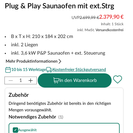
Plug & Play Saunaofen mit ext.Strg
2.379,90 €
UVP
2.699,99 €
Inhalt: 1 Stück
inkl. MwSt.
Versandkostenfrei
B x T x H: 210 x 184 x 202 cm
inkl. 2 Liegen
inkl. 3,6 kW P&P Saunaofen + ext. Steuerung
Mehr Produktinformationen
10 bis 15 Werktage
Kostenfreier Stückgutversand
In den Warenkorb
Zubehör
Dringend benötigtes Zubehör ist bereits in den richtigen
Mengen vorausgewählt.
Notwendiges Zubehör
(1)
✓
Ausgewählt
Harvia Olivine Diabase Saunasteine, Inhalt: 20 kg