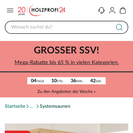
Menü
Kontakt
Konto
Warenk
GROSSER SSV!
Mega-Rabatte bis 65 % in vielen Kategorien.
04
10
36
42
TAGE
STD.
MIN.
SEK.
Zu den Angeboten der Woche »
Startseite
Systemsaunen