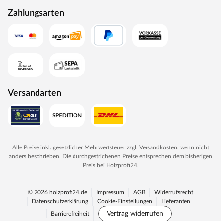
Zahlungsarten
Diese Innensauna wird mit Saunaofen und einer
externen Steuerung geliefert. Die Anbringung des
Steuergerätes erfolgt an der Außenseite der Sauna. Ganz
komfortabel kann somit die Saunasteuerung von außen
erledigt und die Temperatur exakt bestimmt werden.
Zusätzlich verfügt das Steuergerät über eine
Anschlussstelle, über die ein weiteres elektrisches Gerät
Versandarten
bedient werden kann.
Elektronisches Steuergerät EASY
7-Segmentanzeige mit Vorwahl-Funktion (15 Minuten-
Schritte)
Alle Preise inkl. gesetzlicher Mehrwertsteuer zzgl.
Versandkosten
, wenn nicht
anders beschrieben. Die durchgestrichenen Preise entsprechen dem bisherigen
Stufenlos zwischen 40 und 125 °C regelbar
Preis bei
Holzprofi24
.
1-Fühlermess-System
Störungsmeldung
© 2026 holzprofi24.de
Impressum
AGB
Widerrufsrecht
Heizbegrenzung bis zu 6 Stunden
Datenschutzerklärung
Cookie-Einstellungen
Lieferanten
Vertrag widerrufen
Barrierefreiheit
Anschluss für Kabinenbeleuchtung