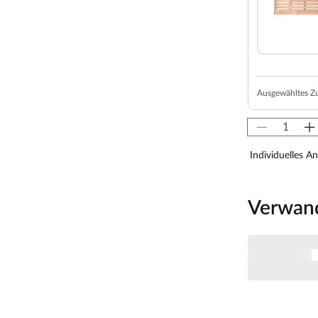
z und einer 42 mm dicken Dämmschicht aus
alplatte und Mineraldämmwolle ausgestattet. Mit
soliert und somit besonders energiesparend.
ystemsauna extra schnell auf.
von 10 cm zu Wänden und Decke unbedingt
Ausgewähltes Z
isten. So kann feucht-warme Luft besser
aumhöhe und -breite beachtet werden.
Individuelles A
 x H 192 cm erlauben es, dass 1-2 Personen
Verwan
nagast besonders angenehm. In der Grundausstattung
 1 Liege, ca. 27 cm breit, (massives Espenholz).
rmschön und sehr beliebt. Zudem ermöglicht der direkte
nkommen im Inneren der Sauna.
rahmen aus Massivholz eingefasst. Das verwendete