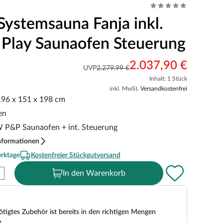
Systemsauna Fanja inkl.
 Play Saunaofen Steuerung
2.037,90 €
UVP
2.279,99 €
Inhalt: 1 Stück
inkl. MwSt.
Versandkostenfrei
 196 x 151 x 198 cm
en
kW P&P Saunaofen + int. Steuerung
nformationen
erktage
Kostenfreier Stückgutversand
In den Warenkorb
tigtes Zubehör ist bereits in den richtigen Mengen