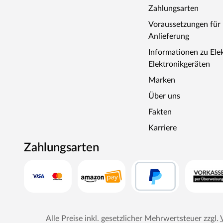
dürfen nur durch einen örtlich zugelassenen Elektroinsta
Zahlungsarten
angeschlossen werden. Ausnahme: 230 Volt Plug-&-Play
Voraussetzungen fü
Ofen zur Wand und vom Ofen zum Ofenschutz müssen u
Anlieferung
muss die Höhe des Ofenschutzes angepasst werden. Bitt
beigefügten Montageanleitungen.
Informationen zu Ele
Elektronikgeräten
Marken
Über uns
Fakten
Karriere
Zahlungsarten
Alle Preise inkl. gesetzlicher Mehrwertsteuer zzgl.