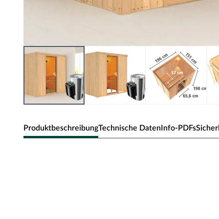
Produktbeschreibung
Technische Daten
Info-PDFs
Sicher
Karibu Innensauna Fanja in Systemba
Dieses Saunamodell – eine System- bzw. Elementsauna –
Bauweise aus, d.h. die Wandelemente bestehen aus einzel
Wandelemente ermöglichen einen schnellen Aufbau inne
Die Außenwände der Sichtseiten bestehen aus zwei 12,