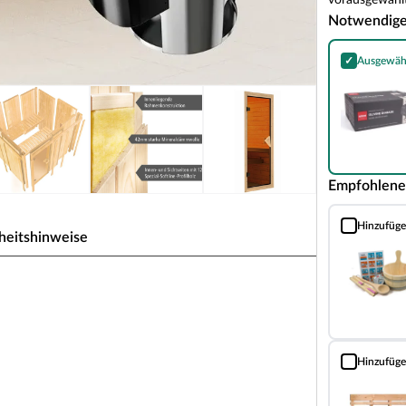
vorausgewählt
Notwendig
✓
Ausgewäh
Harvia Olivin
Empfohlene
Hinzufüg
Sauna Classic
heitshinweise
uweise für 1-2 Personen
 zeichnet sich durch seine besondere Sandwich-
nen Schichten. Die bereits vorgefertigten
Hinzufüg
Bodenrost (Fi
rhalb weniger Stunden.
5 mm starken Holzschichten aus atmungsaktivem