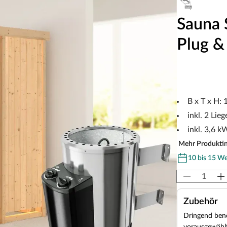
Sauna 
Plug &
B x T x H:
inkl. 2 Lieg
inkl. 3,6 
Mehr Produkti
10 bis 15 W
Zubehör
Dringend benö