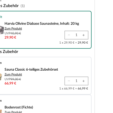
.
es Zubehör
(1)
lt
e Diabase Saunasteine, Inhalt: 20 kg
Harvia Olivine Diabase Saunasteine, Inhalt: 20 kg
Zum Produkt
UVP
40,90 €
29,90 €
1 x 29,90 € =
29,90 €
s Zubehör
en
 6-teiliges Zubehörset
Sauna Classic 6-teiliges Zubehörset
Zum Produkt
UVP
99,00 €
66,99 €
1 x 66,99 € =
66,99 €
en
chte)
Bodenrost (Fichte)
Zum Produkt