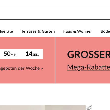
lgeräte
Terrasse & Garten
Haus & Wohnen
Böd
GROSSER 
50
14
MIN.
SEK.
Mega-Rabatte 
ngeboten der Woche »