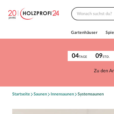
Gartenhäuser
Spie
04
09
TAGE
STD.
Zu den A
Startseite
Saunen
Innensaunen
Systemsaunen