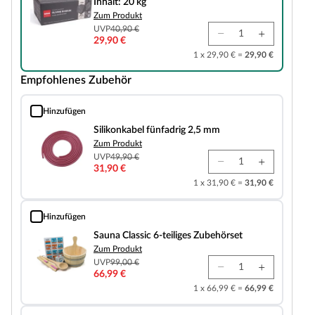
Inhalt: 20 kg
Zum Produkt
UVP
40,90 €
29,90 €
1 x 29,90 € =
29,90 €
Empfohlenes Zubehör
Hinzufügen
Silikonkabel fünfadrig 2,5 mm
Silikonkabel fünfadrig 2,5 mm
Zum Produkt
UVP
49,90 €
31,90 €
1 x 31,90 € =
31,90 €
Hinzufügen
Sauna Classic 6-teiliges Zubehörset
Sauna Classic 6-teiliges Zubehörset
Zum Produkt
UVP
99,00 €
66,99 €
1 x 66,99 € =
66,99 €