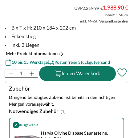
1.988,90 €
UVP
2.219,99 €
Inhalt: 1 Stück
inkl. MwSt.
Versandkostenfrei
B x T x H: 210 x 184 x 202 cm
Eckeinstieg
inkl. 2 Liegen
Mehr Produktinformationen
10 bis 15 Werktage
Kostenfreier Stückgutversand
In den Warenkorb
Zubehör
Dringend benötigtes Zubehör ist bereits in den richtigen
Mengen vorausgewählt.
Notwendiges Zubehör
(1)
✓
Ausgewählt
Harvia Olivine Diabase Saunasteine, Inhalt: 20 kg
Harvia Olivine Diabase Saunasteine,