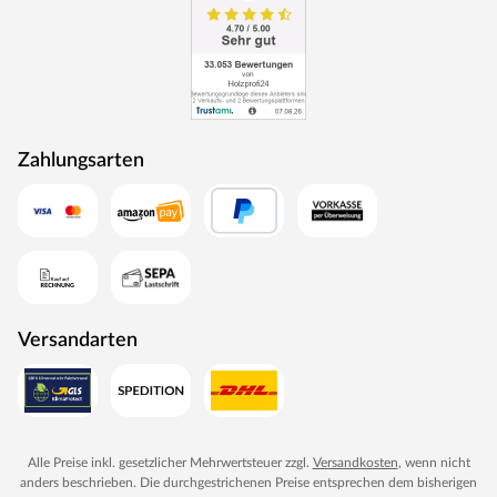
Die Lieferung der Sauna erfolgt ohne Saunaofen und -
steuerung. Diese können in unserem Online Shop
separat erworben werden. Falls Du Dich nicht für einen
Ofen mit integrierter Steuerung entscheidest, kannst Du
eine externe Steuerung kaufen. Diese ist praktisch
außerhalb der Sauna bedienbar und verfügt über
Zahlungsarten
vielseitige Einstellungsmöglichkeiten.
Diabassteine sind nicht im Lieferumfang enthalten. Die
beliebten Saunasteine sind für alle Saunaöfen geeignet
und überzeugen durch ihre besonderen Fähigkeiten bei
der Wärmespeicherung. Diabassteine sind separat in
unserem Online Shop erhältlich.
Silikonkabel müssen, je nach Verbindung, separat hinzu
Versandarten
gekauft werden:
Ofen – fünfadriges Silikonkabel: vom Steuergerät zum
Saunaofen (1,5 mm), siebenadriges Silikonkabel: vom Bio-
Steuergerät zum Bio-Kombiofen (1,5 mm)
Alle Preise inkl. gesetzlicher Mehrwertsteuer zzgl.
Versandkosten
, wenn nicht
Steuergerät – fünfadriges Silikonkabel: vom
anders beschrieben. Die durchgestrichenen Preise entsprechen dem bisherigen