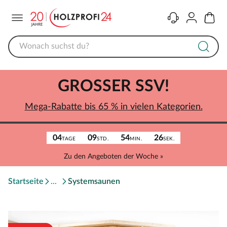
Menü
Kontakt
Konto
Warenk
GROSSER SSV!
Mega-Rabatte bis 65 % in vielen Kategorien.
04
09
54
26
TAGE
STD.
MIN.
SEK.
Zu den Angeboten der Woche »
Startseite
Systemsaunen