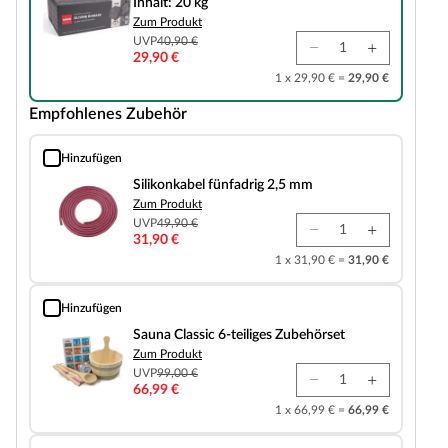
Inhalt: 20 kg
Zum Produkt
UVP
40,90 €
29,90 €
1 x 29,90 € =
29,90 €
Empfohlenes Zubehör
Hinzufügen
Silikonkabel fünfadrig 2,5 mm
Silikonkabel fünfadrig 2,5 mm
Zum Produkt
UVP
49,90 €
31,90 €
1 x 31,90 € =
31,90 €
Hinzufügen
Sauna Classic 6-teiliges Zubehörset
Sauna Classic 6-teiliges Zubehörset
Zum Produkt
UVP
99,00 €
66,99 €
1 x 66,99 € =
66,99 €