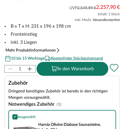
2.257,90 €
UVP
2.549,99 €
Inhalt: 1 Stück
inkl. MwSt.
Versandkostenfrei
B x T x H: 231 x 196 x 198 cm
Fronteinstieg
inkl. 3 Liegen
Mehr Produktinformationen
10 bis 15 Werktage
Kostenfreier Stückgutversand
In den Warenkorb
Zubehör
Dringend benötigtes Zubehör ist bereits in den richtigen
Mengen vorausgewählt.
Notwendiges Zubehör
(1)
✓
Ausgewählt
Harvia Olivine Diabase Saunasteine, Inhalt: 20 kg
Harvia Olivine Diabase Saunasteine,