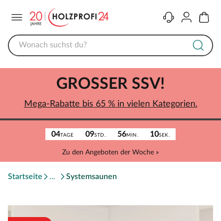
Menü
Kontakt
Konto
Warenk
GROSSER SSV!
Mega-Rabatte bis 65 % in vielen Kategorien.
04
09
56
10
TAGE
STD.
MIN.
SEK.
Zu den Angeboten der Woche »
Startseite
Systemsaunen