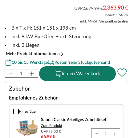
2.363,90 €
UVP
2.679,99 €
Inhalt: 1 Stück
inkl. MwSt.
Versandkostenfrei
B x T x H: 151 x 151 x 198 cm
inkl. 9 kW Bio-Ofen + ext. Steuerung
inkl. 2 Liegen
Mehr Produktinformationen
10 bis 15 Werktage
Kostenfreier Stückgutversand
In den Warenkorb
Zubehör
Empfohlenes Zubehör
Hinzufügen
Sauna Classic 6-teiliges Zubehörset
Sauna Classic 6-teiliges Zubehörset
Zum Produkt
UVP
99,00 €
66,99 €