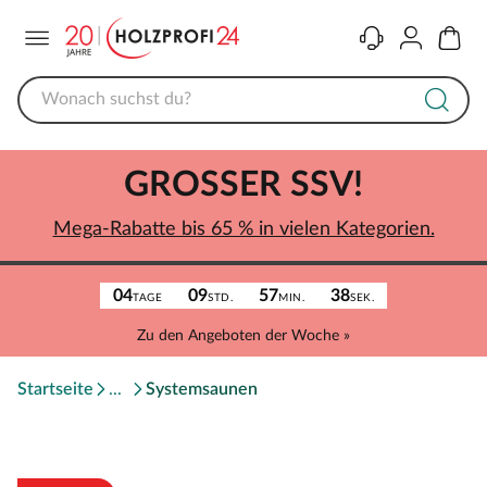
Menü
Kontakt
Konto
Warenk
GROSSER SSV!
Mega-Rabatte bis 65 % in vielen Kategorien.
04
09
57
38
TAGE
STD.
MIN.
SEK.
Zu den Angeboten der Woche »
Startseite
Systemsaunen