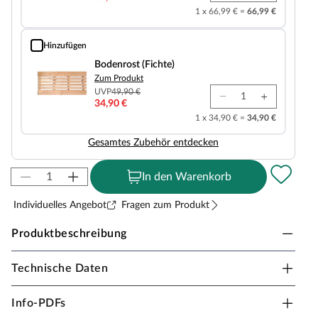
1 x 66,99 € =
66,99 €
Hinzufügen
Bodenrost (Fichte)
Bodenrost (Fichte)
Zum Produkt
UVP
49,90 €
34,90 €
1 x 34,90 € =
34,90 €
Gesamtes Zubehör entdecken
In den Warenkorb
Individuelles Angebot
Fragen zum Produkt
Produktbeschreibung
Technische Daten
Sicherheitshinweise
Unsere Wellnessartikel (Saunen, Saunahäuser,
Info-PDFs
Saunafässer, Kotas, Infrarotkabinen, Saunaöfen etc.)