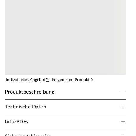
Individuelles Angebot
Fragen zum Produkt
Produktbeschreibung
Technische Daten
Sicherheitshinweise
Unsere Wellnessartikel (Saunen, Saunahäuser,
Info-PDFs
Saunafässer, Kotas, Infrarotkabinen, Saunaöfen etc.)
dürfen nur für den privathäuslichen Gebrauch