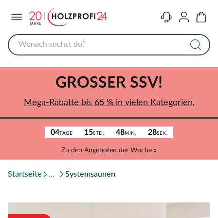
Menü
Kontakt
Konto
Warenk
GROSSER SSV!
Mega-Rabatte bis 65 % in vielen Kategorien.
04
15
48
28
TAGE
STD.
MIN.
SEK.
Zu den Angeboten der Woche »
Startseite
Systemsaunen