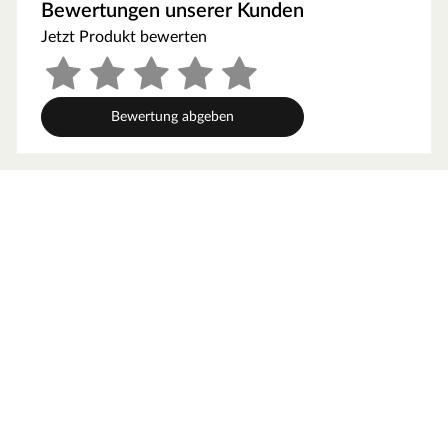
kann feucht-warme Luft besser abziehen. In diesem
Bewertungen unserer Kunden
Zusammenhang müssen die Mindestraumhöhe und -
Jetzt Produkt bewerten
breite beachtet werden.
Grundausstattung
Bewertung abgeben
Innenmaße: Die Innenmaße dieser Sauna mit B 181 x T
155 x H 192 cm erlauben es, dass 1-2 Personen
gleichzeitig saunieren können.
Saunaliegen: Auf 2 Liegen aus massivem Espenholz wird
das Sauna-Erlebnis besonders bequem. Folgende
Saunabänke werden mitgeliefert: 2 Liegen, jeweils ca. 57
cm breit, (massives Espenholz).
Eckeinstieg: Besonders gut eignet sie sich für kleine
Räume. Sie nutzt jeden Quadratmeter sinnvoll und ist in
nahezu jeden Raum integrierbar - äußerst kompakt und
platzsparend.
Spiegelbar: Bei dieser Sauna ist ein spiegelverkehrter
Aufbau möglich. Je nach Raumeigenschaften kann sie
rechts oder links positioniert werden.