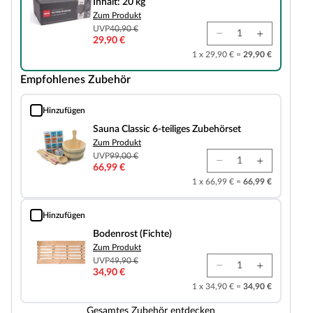
Inhalt: 20 kg
Zum Produkt
UVP
40,90 €
29,90 €
1 x 29,90 € =
29,90 €
Empfohlenes Zubehör
Hinzufügen
Sauna Classic 6-teiliges Zubehörset
Sauna Classic 6-teiliges Zubehörset
Zum Produkt
UVP
99,00 €
66,99 €
1 x 66,99 € =
66,99 €
Hinzufügen
Bodenrost (Fichte)
Bodenrost (Fichte)
Zum Produkt
UVP
49,90 €
34,90 €
1 x 34,90 € =
34,90 €
Gesamtes Zubehör entdecken