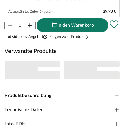
29,90 €
Ausgewähltes Zubehör gesamt
In den Warenkorb
Individuelles Angebot
Fragen zum Produkt
Verwandte Produkte
Produktbeschreibung
Technische Daten
Karibu Innensauna Lilja in Systembauweise für 1-2
Personen
Info-PDFs
Dieses Saunamodell – eine System- bzw. Elementsauna –