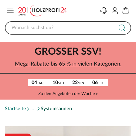
Menü
Kontakt
Konto
Warenk
GROSSER SSV!
Mega-Rabatte bis 65 % in vielen Kategorien.
04
10
22
06
TAGE
STD.
MIN.
SEK.
Zu den Angeboten der Woche »
Startseite
Systemsaunen