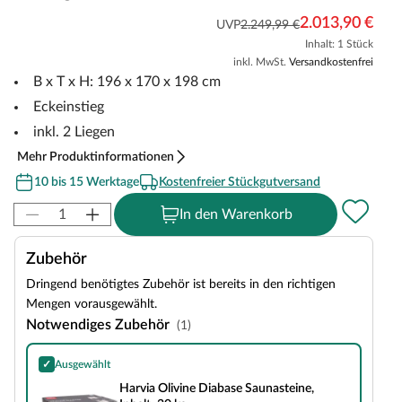
2.013,90 €
UVP
2.249,99 €
Inhalt: 1 Stück
inkl. MwSt.
Versandkostenfrei
B x T x H: 196 x 170 x 198 cm
Eckeinstieg
inkl. 2 Liegen
Mehr Produktinformationen
10 bis 15 Werktage
Kostenfreier Stückgutversand
In den Warenkorb
Zubehör
Dringend benötigtes Zubehör ist bereits in den richtigen
Mengen vorausgewählt.
Notwendiges Zubehör
(1)
✓
Ausgewählt
Harvia Olivine Diabase Saunasteine, Inhalt: 20 kg
Harvia Olivine Diabase Saunasteine,