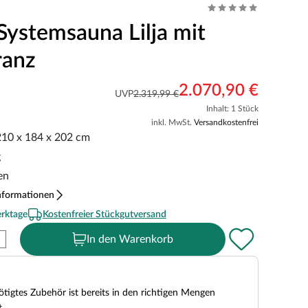
Systemsauna Lilja mit
ranz
2.070,90 €
UVP
2.319,99 €
Inhalt: 1 Stück
inkl. MwSt.
Versandkostenfrei
 210 x 184 x 202 cm
g
en
nformationen
erktage
Kostenfreier Stückgutversand
In den Warenkorb
tigtes Zubehör ist bereits in den richtigen Mengen