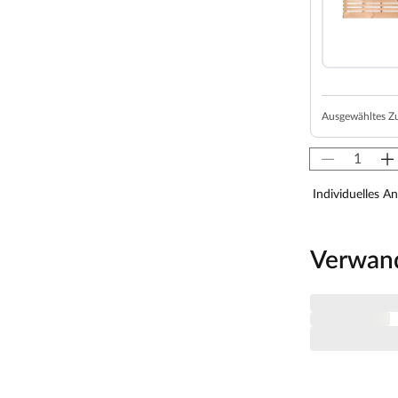
z und einer 42 mm dicken Dämmschicht aus
alplatte und Mineraldämmwolle ausgestattet. Mit
soliert und somit besonders energiesparend.
ystemsauna extra schnell auf.
von 10 cm zu Wänden und Decke unbedingt
Ausgewähltes Z
isten. So kann feucht-warme Luft besser
aumhöhe und -breite beachtet werden.
Individuelles A
 x H 192 cm erlauben es, dass 1-2 Personen
Verwan
nagast besonders angenehm. In der Grundausstattung
 cm breit, (massives Espenholz).
 Sie nutzt jeden Quadratmeter sinnvoll und ist in
zsparend.
au möglich. Je nach Raumeigenschaften kann sie rechts
ierten LED-Lampen zaubert harmonisches Licht um