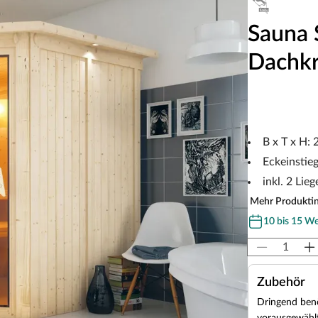
Sauna 
Dachk
B x T x H:
Eckeinstie
inkl. 2 Lieg
Mehr Produkti
10 bis 15 W
Zubehör
Dringend benö