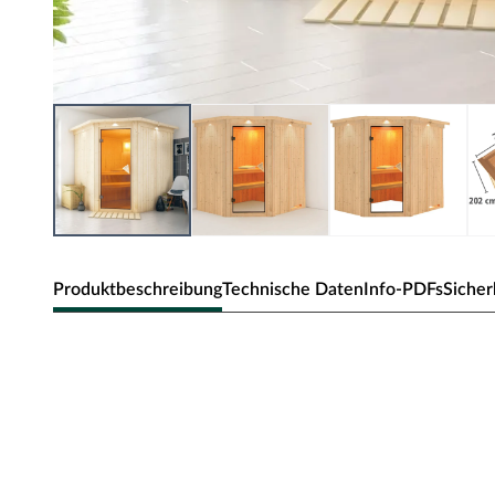
Produktbeschreibung
Technische Daten
Info-PDFs
Sicher
Karibu Innensauna Lilja in Systembau
Dieses Saunamodell – eine System- bzw. Elementsauna –
Bauweise aus, d.h. die Wandelemente bestehen aus einzel
Wandelemente ermöglichen einen schnellen Aufbau inne
Die Außenwände der Sichtseiten bestehen aus zwei 12,