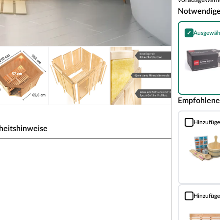
vorausgewählt
Notwendig
✓
Ausgewäh
Harvia Olivin
Empfohlene
Hinzufüg
Sauna Classic
heitshinweise
weise für 1-2 Personen
 zeichnet sich durch seine besondere Sandwich-
nen Schichten. Die bereits vorgefertigten
Hinzufüg
Bodenrost (Fi
rhalb weniger Stunden.
5 mm starken Holzschichten aus atmungsaktivem