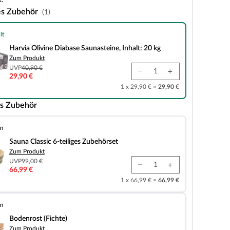
.
es Zubehör
(1)
lt
e Diabase Saunasteine, Inhalt: 20 kg
Harvia Olivine Diabase Saunasteine, Inhalt: 20 kg
Zum Produkt
UVP
40,90 €
29,90 €
1 x 29,90 € =
29,90 €
s Zubehör
en
 6-teiliges Zubehörset
Sauna Classic 6-teiliges Zubehörset
Zum Produkt
UVP
99,00 €
66,99 €
1 x 66,99 € =
66,99 €
en
chte)
Bodenrost (Fichte)
Zum Produkt