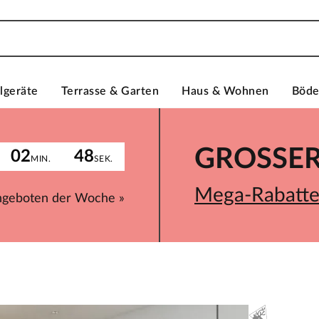
lgeräte
Terrasse & Garten
Haus & Wohnen
Böd
GROSSER 
02
48
MIN.
SEK.
Mega-Rabatte 
ngeboten der Woche »