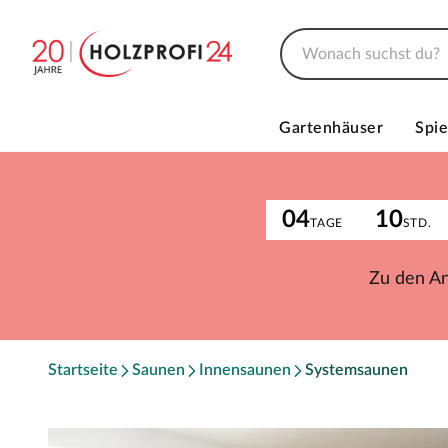
Gartenhäuser
Spie
04
10
TAGE
STD.
Zu den A
Startseite
Saunen
Innensaunen
Systemsaunen