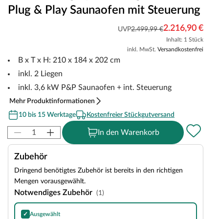
Plug & Play Saunaofen mit Steuerung
2.216,90 €
UVP
2.499,99 €
Inhalt: 1 Stück
inkl. MwSt.
Versandkostenfrei
B x T x H: 210 x 184 x 202 cm
inkl. 2 Liegen
inkl. 3,6 kW P&P Saunaofen + int. Steuerung
Mehr Produktinformationen
10 bis 15 Werktage
Kostenfreier Stückgutversand
In den Warenkorb
Zubehör
Dringend benötigtes Zubehör ist bereits in den richtigen
Mengen vorausgewählt.
Notwendiges Zubehör
(1)
✓
Ausgewählt
Harvia Olivine Diabase Saunasteine, Inhalt: 20 kg