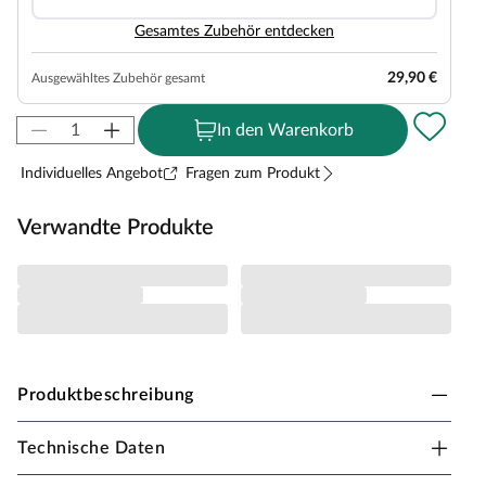
Gesamtes Zubehör entdecken
29,90 €
Ausgewähltes Zubehör gesamt
In den Warenkorb
Individuelles Angebot
Fragen zum Produkt
Verwandte Produkte
Produktbeschreibung
Technische Daten
Karibu Innensauna Lilja in Systembauweise für 1-2
Personen