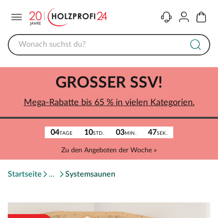
Menü
Kontakt
Konto
Warenk
GROSSER SSV!
Mega-Rabatte bis 65 % in vielen Kategorien.
04
10
03
47
TAGE
STD.
MIN.
SEK.
Zu den Angeboten der Woche »
Startseite
Systemsaunen