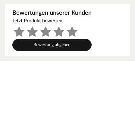
werden, um gute Luftzirkulation zu gewährleisten. So
kann feucht-warme Luft besser abziehen. In diesem
Bewertungen unserer Kunden
Zusammenhang müssen die Mindestraumhöhe und -
Jetzt Produkt bewerten
breite beachtet werden.
Grundausstattung
Bewertung abgeben
Innenmaße: Die Innenmaße dieser Sauna mit B 181 x T
155 x H 192 cm erlauben es, dass 1-2 Personen
gleichzeitig saunieren können.
Saunaliegen: Mit 2 Liegen wird das Erlebnis für jeden
Saunagast besonders angenehm. In der Grundausstattung
sind folgende Liegebänke enthalten: 2 Liegen, jeweils ca.
57 cm breit, (massives Espenholz).
Eckeinstieg: Besonders gut eignet sie sich für kleine
Räume. Sie nutzt jeden Quadratmeter sinnvoll und ist in
nahezu jeden Raum integrierbar - äußerst kompakt und
platzsparend.
Spiegelbar: Bei dieser Sauna ist ein spiegelverkehrter
Aufbau möglich. Je nach Raumeigenschaften kann sie