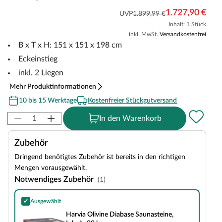
1.727,90 €
UVP
1.899,99 €
Inhalt: 1 Stück
inkl. MwSt.
Versandkostenfrei
B x T x H: 151 x 151 x 198 cm
Eckeinstieg
inkl. 2 Liegen
Mehr Produktinformationen
10 bis 15 Werktage
Kostenfreier Stückgutversand
In den Warenkorb
Zubehör
Dringend benötigtes Zubehör ist bereits in den richtigen
Mengen vorausgewählt.
Notwendiges Zubehör
(1)
✓
Ausgewählt
Harvia Olivine Diabase Saunasteine, Inhalt: 20 kg
Harvia Olivine Diabase Saunasteine,