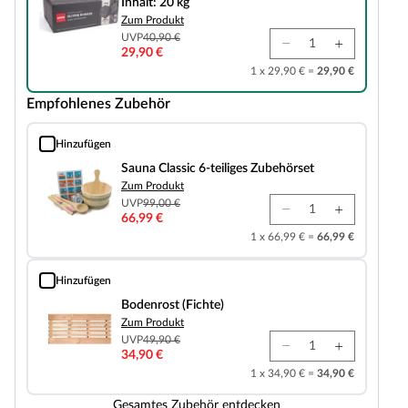
Inhalt: 20 kg
Zum Produkt
UVP
40,90 €
29,90 €
1 x 29,90 € =
29,90 €
Empfohlenes Zubehör
Hinzufügen
Sauna Classic 6-teiliges Zubehörset
Sauna Classic 6-teiliges Zubehörset
Zum Produkt
UVP
99,00 €
66,99 €
1 x 66,99 € =
66,99 €
Hinzufügen
Bodenrost (Fichte)
Bodenrost (Fichte)
Zum Produkt
UVP
49,90 €
34,90 €
1 x 34,90 € =
34,90 €
Gesamtes Zubehör entdecken