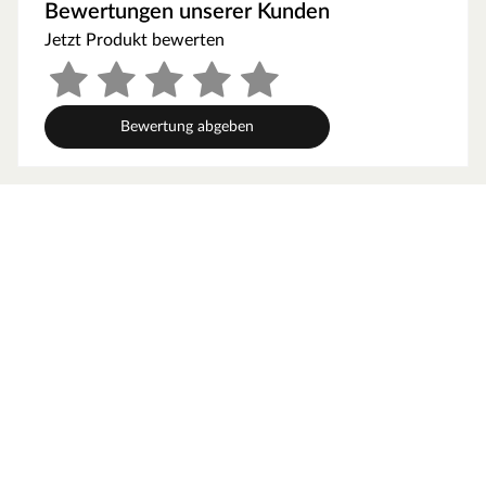
kann feucht-warme Luft besser abziehen. In diesem
Bewertungen unserer Kunden
Zusammenhang müssen die Mindestraumhöhe und -
Jetzt Produkt bewerten
breite beachtet werden.
Grundausstattung
Bewertung abgeben
Innenmaße: Die Innenmaße dieser Sauna mit B 136 x T
136 x H 192 cm erlauben es, dass 1-2 Personen
gleichzeitig saunieren können.
Saunaliegen: Auf 2 Liegen aus massivem Espenholz wird
das Sauna-Erlebnis besonders bequem. Folgende
Saunabänke werden mitgeliefert: 1 Liege, ca. 52 cm breit,
1 Liege, ca. 27 cm breit, (massives Espenholz).
Eckeinstieg: Besonders gut eignet sie sich für kleine
Räume. Sie nutzt jeden Quadratmeter sinnvoll und ist in
nahezu jeden Raum integrierbar - äußerst kompakt und
platzsparend.
Türvariante
Diese 8 mm Klarglas-Ganzglastür ist in einen Türrahmen
aus Massivholz eingefasst. Sie besitzt ein Einbaumaß von