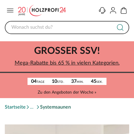
Menü
Kontakt
Konto
Warenk
GROSSER SSV!
Mega-Rabatte bis 65 % in vielen Kategorien.
04
10
37
45
TAGE
STD.
MIN.
SEK.
Zu den Angeboten der Woche »
Startseite
Systemsaunen