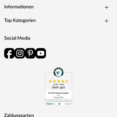
Warenkorb-Buttons). Zusätzlich findest Du im
Informationen
Onlineshop eine große Auswahl an verschiedenen Öfen.
Die Lieferung der Sauna erfolgt ohne Saunaofen und -
Top Kategorien
steuerung. Diese können in unserem Online Shop
separat erworben werden. Falls Du Dich nicht für einen
Ofen mit integrierter Steuerung entscheidest, kannst Du
Social Media
eine externe Steuerung kaufen. Diese ist praktisch
außerhalb der Sauna bedienbar und verfügt über
vielseitige Einstellungsmöglichkeiten.
Diabassteine sind nicht im Lieferumfang enthalten. Die
beliebten Saunasteine sind für alle Saunaöfen geeignet
und überzeugen durch ihre besonderen Fähigkeiten bei
der Wärmespeicherung. Diabassteine sind separat in
unserem Online Shop erhältlich.
Silikonkabel müssen, je nach Verbindung, separat hinzu
gekauft werden:
Ofen – fünfadriges Silikonkabel: vom Steuergerät zum
Saunaofen (1,5 mm), siebenadriges Silikonkabel: vom Bio-
Zahlungsarten