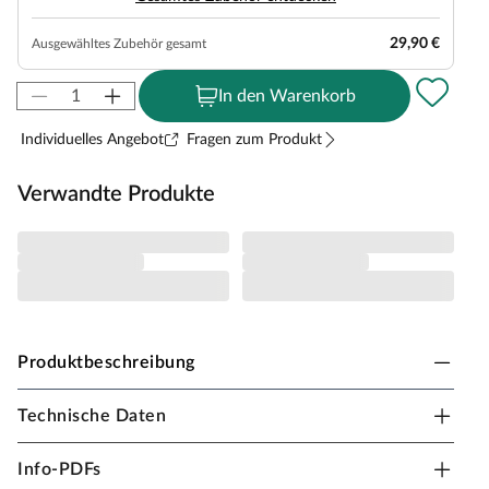
29,90 €
Ausgewähltes Zubehör gesamt
In den Warenkorb
Individuelles Angebot
Fragen zum Produkt
Verwandte Produkte
Produktbeschreibung
Technische Daten
Karibu Innensauna Nanja in Systembauweise für
1-2 Personen
Info-PDFs
Dieses Saunamodell – eine System- bzw. Elementsauna –