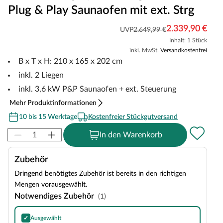
Plug & Play Saunaofen mit ext. Strg
2.339,90 €
UVP
2.649,99 €
Inhalt: 1 Stück
inkl. MwSt.
Versandkostenfrei
B x T x H: 210 x 165 x 202 cm
inkl. 2 Liegen
inkl. 3,6 kW P&P Saunaofen + ext. Steuerung
Mehr Produktinformationen
10 bis 15 Werktage
Kostenfreier Stückgutversand
In den Warenkorb
Zubehör
Dringend benötigtes Zubehör ist bereits in den richtigen
Mengen vorausgewählt.
Notwendiges Zubehör
(1)
✓
Ausgewählt
Harvia Olivine Diabase Saunasteine, Inhalt: 20 kg