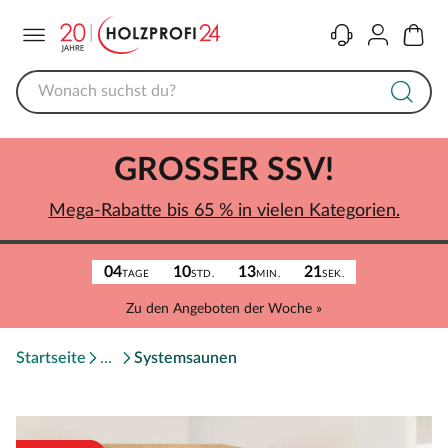
Menü
Kontakt
Konto
Warenk
GROSSER SSV!
Mega-Rabatte bis 65 % in vielen Kategorien.
04
10
13
21
TAGE
STD.
MIN.
SEK.
Zu den Angeboten der Woche »
Startseite
Systemsaunen