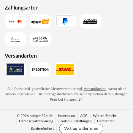
erledigt und die Temperatur exakt bestimmt werden.
Zahlungsarten
Zusätzlich verfügt das Steuergerät über eine
Anschlussstelle, über die ein weiteres elektrisches Gerät
bedient werden kann.
Elektronisches Steuergerät EASY
7-Segmentanzeige mit Vorwahl-Funktion (15 Minuten-
Schritte)
Versandarten
Stufenlos zwischen 40 und 125 °C regelbar
1-Fühlermess-System
Störungsmeldung
Heizbegrenzung bis zu 6 Stunden
Alle Preise inkl. gesetzlicher Mehrwertsteuer zzgl.
Versandkosten
, wenn nicht
anders beschrieben. Die durchgestrichenen Preise entsprechen dem bisherigen
Anschluss für Kabinenbeleuchtung
Preis bei
Holzprofi24
.
Schaltleistung von 9 kW (3x16 A)
Sicherheitstemperaturbegrenzung bei 140 °C
© 2026 holzprofi24.de
Impressum
AGB
Widerrufsrecht
Datenschutzerklärung
Cookie-Einstellungen
Lieferanten
Lichtanschluss
Vertrag widerrufen
Barrierefreiheit
Einfache Bedienung