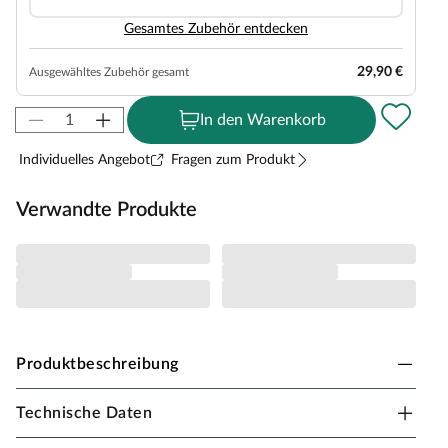
Gesamtes Zubehör entdecken
29,90 €
Ausgewähltes Zubehör gesamt
In den Warenkorb
Individuelles Angebot
Fragen zum Produkt
Verwandte Produkte
Produktbeschreibung
Technische Daten
Karibu Innensauna Saja in Systembauweise für 1-2
Personen