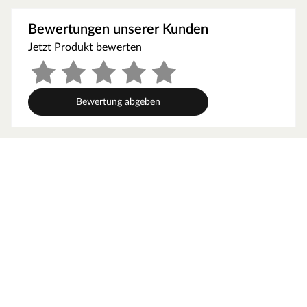
werden, um gute Luftzirkulation zu gewährleisten. So
kann feucht-warme Luft besser abziehen. In diesem
Bewertungen unserer Kunden
Zusammenhang müssen die Mindestraumhöhe und -
Jetzt Produkt bewerten
breite beachtet werden.
Grundausstattung
Bewertung abgeben
Innenmaße: Die Innenmaße dieser Sauna mit B 136 x T
181 x H 192 cm erlauben es, dass 1-2 Personen
gleichzeitig saunieren können.
Saunaliegen: Mit 2 Liegen wird das Erlebnis für jeden
Saunagast besonders angenehm. In der Grundausstattung
sind folgende Liegebänke enthalten: 1 Liege, ca. 57 cm
breit, 1 Liege, ca. 27 cm breit, (massives Espenholz).
Eckeinstieg: Besonders gut eignet sie sich für kleine
Räume. Sie nutzt jeden Quadratmeter sinnvoll und ist in
nahezu jeden Raum integrierbar - äußerst kompakt und
platzsparend.
Spiegelbar: Bei dieser Sauna ist ein spiegelverkehrter
Aufbau möglich. Je nach Raumeigenschaften kann sie