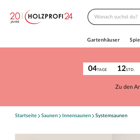
Gartenhäuser
Spie
04
12
TAGE
STD.
Zu den A
Startseite
Saunen
Innensaunen
Systemsaunen