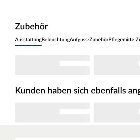
Deine Sauna.
Türvariante
Zubehör
Die 8 mm starke bronzierte Ganzglastür ist in einen Tür
Einscheibensicherheitsglas ist speziell wärmebehandelt
Ausstattung
Beleuchtung
Aufguss-Zubehör
Pflegemittel
Z
schwankenden Temperaturen. Die Tür hat ein Einbaumaß
64 x 173 cm. Für eine optimale und exakte Ausrichtung sin
ausgestattet mit einem hochwertigen Türgriff im edlen 
Magnetverschlusstechnik.
Saunaofen
Das Herzstück einer Sauna ist ihr Ofen: Er haucht ihr L
Kunden haben sich ebenfalls a
Art von Saunagang genossen werden kann. Dieser 3,6 kW 
zu 80 °C, wird steckerfertig geliefert und ist besonders 
Der komplette Ofen, inklusive Bodenblech und Außenmantel
Innenteile aus korrosionsbeständigem Material
Temperaturwahl von 50 – 80 °C