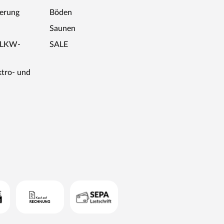
en! Saunaöfen und dazugehörige Steuerelemente
ferung
Böden
llateur mittels festem Anschluss an das Netz
Saunen
-Saunaöfen. Die Mindestsicherheitsabstände vom
nbedingt eingehalten werden. Bei 9-kW-Öfen
r LKW-
SALE
e beachte zu den obig genannten Hinweisen die
ktro- und