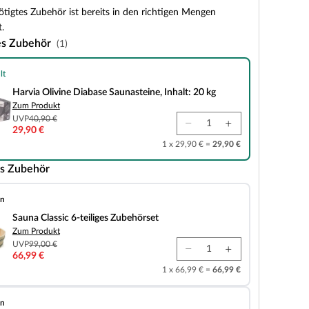
tigtes Zubehör ist bereits in den richtigen Mengen
.
es Zubehör
(1)
lt
e Diabase Saunasteine, Inhalt: 20 kg
Harvia Olivine Diabase Saunasteine, Inhalt: 20 kg
Zum Produkt
UVP
40,90 €
29,90 €
1 x 29,90 € =
29,90 €
s Zubehör
en
 6-teiliges Zubehörset
Sauna Classic 6-teiliges Zubehörset
Zum Produkt
UVP
99,00 €
66,99 €
1 x 66,99 € =
66,99 €
en
chte)