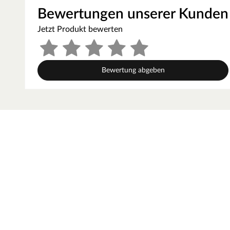
Maße inklusive Wandhalterung (B x H x T): 31 x 46 x 46 c
Bewertungen unserer Kunden
Steuergerät
Jetzt Produkt bewerten
Bei dieser Sauna ist ein Saunaofen mit integrierter Steue
verbaut und lässt sich durch praktische und robuste Dreh
preisgünstige Variante der Saunasteuerung vereint alles 
Bewertung abgeben
Im Lieferumfang enthalten:
2 Liegen, Ofenschutzgitter aus stabilem Fichtenholz, 1 K
Ofen mit integrierter Steuerung, Montageanleitung.
Empfohlenes Zubehör
Diabassteine sind nicht im Lieferumfang enthalten. Die b
geeignet und überzeugen durch ihre besonderen Fähigkei
separat in unserem Online Shop erhältlich.
Silikonkabel müssen, je nach Verbindung, separat hinzu 
Ofen – fünfadriges Silikonkabel: vom Steuergerät zum Sauna
Steuergerät zum Bio-Kombiofen (1,5 mm)