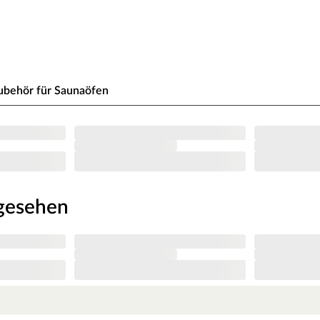
rahmen aus Massivholz eingefasst. Das verwendete
 und aufgrund dessen unempfindlich gegenüber
ubehör für Saunaöfen
 von 78 x 187,1 cm und ein Durchgangsmaß von
d die braunen Türbeschläge frei justierbar. Sie ist
KARIBU-Design und einer bewährten
eben ein, bestimmt wie warm es wird und welche
ngesehen
(16 A) starke Ofen erreicht eine Temperatur bis
sparsam im Betrieb.
, besteht aus Edelstahl