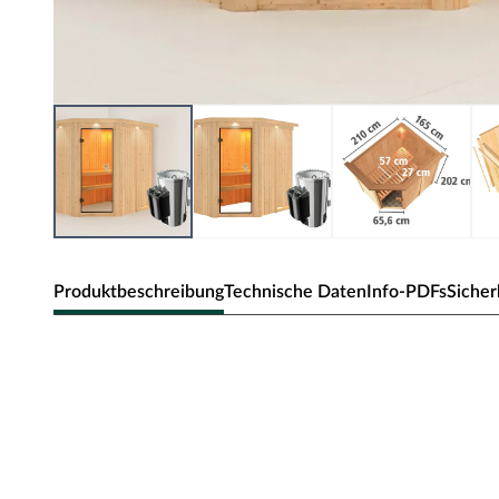
Produktbeschreibung
Technische Daten
Info-PDFs
Sicher
Karibu Innensauna Saja in Systembau
Dieses Saunamodell – eine System- bzw. Elementsauna –
Bauweise aus, d.h. die Wandelemente bestehen aus einzel
Wandelemente ermöglichen einen schnellen Aufbau inne
Die Außenwände der Sichtseiten bestehen aus zwei 12,