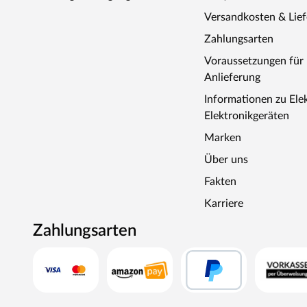
nur für den privathäuslichen Gebrauch verwendet werd
Versandkosten & Lie
dürfen nur durch einen örtlich zugelassenen Elektroinsta
Zahlungsarten
angeschlossen werden. Ausnahme: 230 Volt Plug-&-Play
Ofen zur Wand und vom Ofen zum Ofenschutz müssen u
Voraussetzungen fü
muss die Höhe des Ofenschutzes angepasst werden. Bitt
Anlieferung
beigefügten Montageanleitungen.
Informationen zu Ele
Elektronikgeräten
Marken
Über uns
Fakten
Karriere
Zahlungsarten