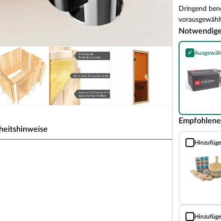
Dringend benö
vorausgewählt
Notwendig
✓
Ausgewäh
Harvia Olivin
Empfohlene
heitshinweise
Hinzufüg
Sauna Classic
weise für 1-2 Personen
 zeichnet sich durch seine besondere Sandwich-
nen Schichten. Die bereits vorgefertigten
rhalb weniger Stunden.
5 mm starken Holzschichten aus atmungsaktivem
Hinzufüg
Bodenrost (Fi