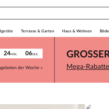
lgeräte
Terrasse & Garten
Haus & Wohnen
Böd
GROSSER 
24
06
MIN.
SEK.
Mega-Rabatte 
ngeboten der Woche »