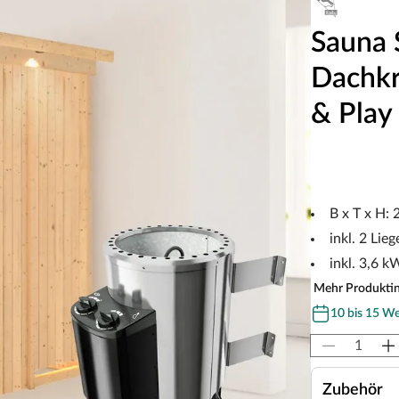
Sauna 
Dachkr
& Play
B x T x H:
inkl. 2 Lieg
inkl. 3,6 
Mehr Produkti
10 bis 15 W
Zubehör