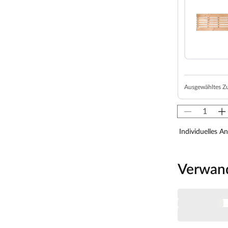
z und einer 42 mm dicken Dämmschicht aus
alplatte und Mineraldämmwolle ausgestattet. Mit
soliert und somit besonders energiesparend.
ystemsauna extra schnell auf.
von 10 cm zu Wänden und Decke unbedingt
isten. So kann feucht-warme Luft besser
aumhöhe und -breite beachtet werden.
Ausgewähltes Z
 x H 192 cm erlauben es, dass 1-2 Personen
Individuelles A
s Sauna-Erlebnis besonders bequem. Folgende
Liege, ca. 27 cm breit, (massives Espenholz).
Verwan
 Sie nutzt jeden Quadratmeter sinnvoll und ist in
zsparend.
au möglich. Je nach Raumeigenschaften kann sie rechts
ierten LED-Lampen zaubert harmonisches Licht um