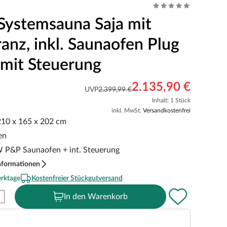
Systemsauna Saja mit
anz, inkl. Saunaofen Plug
 mit Steuerung
2.135,90 €
UVP
2.399,99 €
Inhalt: 1 Stück
inkl. MwSt.
Versandkostenfrei
 210 x 165 x 202 cm
en
kW P&P Saunaofen + int. Steuerung
nformationen
erktage
Kostenfreier Stückgutversand
In den Warenkorb