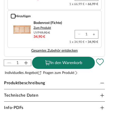
1 x 66,99 € =
66,99 €
Hinzufügen
Bodenrost (Fichte)
Bodenrost (Fichte)
Zum Produkt
UVP
49,90 €
34,90 €
1 x 34,90 € =
34,90 €
Gesamtes Zubehör entdecken
In den Warenkorb
Individuelles Angebot
Fragen zum Produkt
Produktbeschreibung
Technische Daten
Sicherheitshinweise
Unsere Wellnessartikel (Saunen, Saunahäuser,
Info-PDFs
Saunafässer, Kotas, Infrarotkabinen, Saunaöfen etc.)