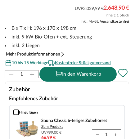
2.648,90 €
UVP
3.029,99 €
Inhalt: 1 Stück
inkl. MwSt.
Versandkostenfrei
B x T x H: 196 x 170 x 198 cm
inkl. 9 kW Bio-Ofen + ext. Steuerung
inkl. 2 Liegen
Mehr Produktinformationen
10 bis 15 Werktage
Kostenfreier Stückgutversand
In den Warenkorb
Zubehör
Empfohlenes Zubehör
Hinzufügen
Sauna Classic 6-teiliges Zubehörset
Sauna Classic 6-teiliges Zubehörset
Zum Produkt
UVP
99,00 €
66,99 €