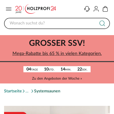
Menü
Kontakt
Konto
Warenk
GROSSER SSV!
Mega-Rabatte bis 65 % in vielen Kategorien.
04
10
14
22
TAGE
STD.
MIN.
SEK.
Zu den Angeboten der Woche »
Startseite
Systemsaunen