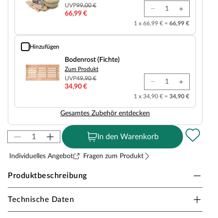
UVP
99,00 €
66,99 €
1 x 66,99 € =
66,99 €
Hinzufügen
Bodenrost (Fichte)
Bodenrost (Fichte)
Zum Produkt
UVP
49,90 €
34,90 €
1 x 34,90 € =
34,90 €
Gesamtes Zubehör entdecken
In den Warenkorb
Individuelles Angebot
Fragen zum Produkt
Produktbeschreibung
Technische Daten
KARIBU Innensauna Siirin in
Systembauweise