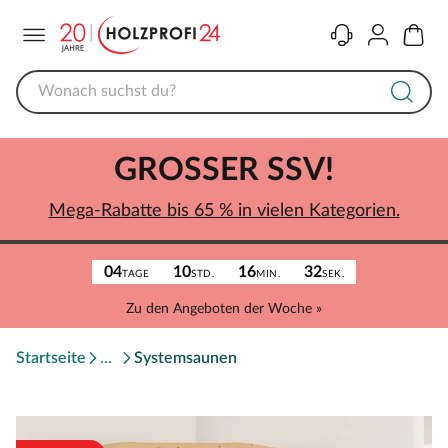
Menü
Kontakt
Konto
Warenk
GROSSER SSV!
Mega-Rabatte bis 65 % in vielen Kategorien.
04
10
16
32
TAGE
STD.
MIN.
SEK.
Zu den Angeboten der Woche »
Startseite
Systemsaunen