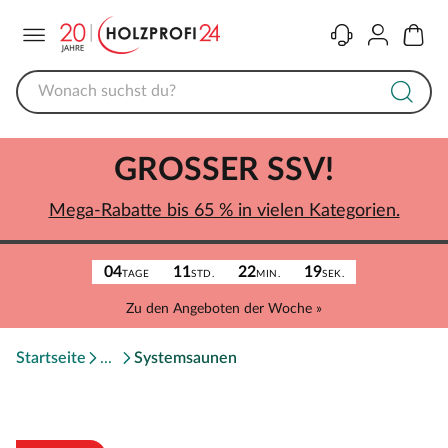
Menü
Kontakt
Konto
Warenk
GROSSER SSV!
Mega-Rabatte bis 65 % in vielen Kategorien.
04
11
22
19
TAGE
STD.
MIN.
SEK.
Zu den Angeboten der Woche »
Startseite
Systemsaunen