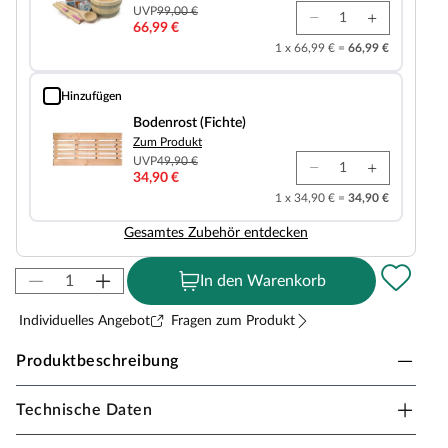
UVP
99,00 €
66,99 €
1 x 66,99 € =
66,99 €
Hinzufügen
Bodenrost (Fichte)
Bodenrost (Fichte)
Zum Produkt
UVP
49,90 €
34,90 €
1 x 34,90 € =
34,90 €
Gesamtes Zubehör entdecken
In den Warenkorb
Individuelles Angebot
Fragen zum Produkt
Produktbeschreibung
Technische Daten
Sicherheitshinweise
Unsere Wellnessartikel (Saunen, Saunahäuser,