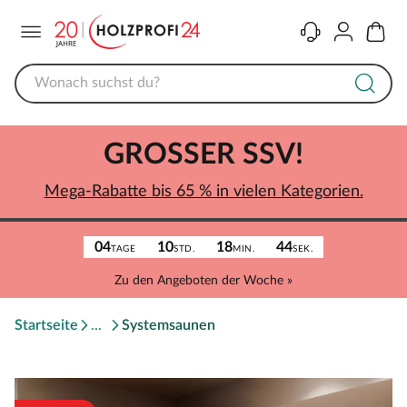
Menü
Kontakt
Konto
Warenk
GROSSER SSV!
Mega-Rabatte bis 65 % in vielen Kategorien.
04
10
18
44
TAGE
STD.
MIN.
SEK.
Zu den Angeboten der Woche »
Startseite
Systemsaunen