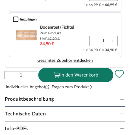
1 x 66,99 € =
66,99 €
Hinzufügen
Bodenrost (Fichte)
Bodenrost (Fichte)
Zum Produkt
UVP
49,90 €
34,90 €
1 x 34,90 € =
34,90 €
Gesamtes Zubehör entdecken
In den Warenkorb
Individuelles Angebot
Fragen zum Produkt
Produktbeschreibung
Technische Daten
Sicherheitshinweise
Unsere Wellnessartikel (Saunen, Saunahäuser,
Info-PDFs
Saunafässer, Kotas, Infrarotkabinen, Saunaöfen etc.)