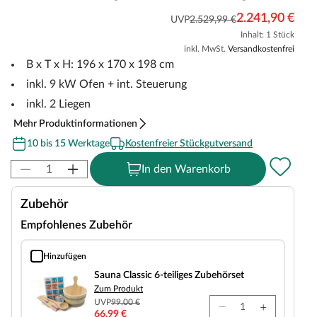
2.241,90 €
UVP
2.529,99 €
Inhalt: 1 Stück
inkl. MwSt.
Versandkostenfrei
B x T x H: 196 x 170 x 198 cm
inkl. 9 kW Ofen + int. Steuerung
inkl. 2 Liegen
Mehr Produktinformationen
10 bis 15 Werktage
Kostenfreier Stückgutversand
In den Warenkorb
Zubehör
Empfohlenes Zubehör
Hinzufügen
Sauna Classic 6-teiliges Zubehörset
Sauna Classic 6-teiliges Zubehörset
Zum Produkt
UVP
99,00 €
66,99 €