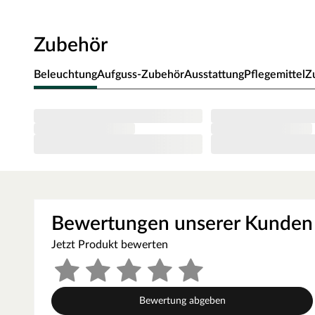
Ofen zur Wand und vom Ofen zum Ofenschutz müssen u
muss die Höhe des Ofenschutzes angepasst werden. Bitt
Zubehör
beigefügten Montageanleitungen.
Beleuchtung
Aufguss-Zubehör
Ausstattung
Pflegemittel
Z
Bewertungen unserer Kunden
Jetzt Produkt bewerten
Bewertung abgeben