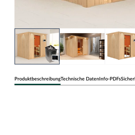
Produktbeschreibung
Technische Daten
Info-PDFs
Sicher
Sicherheitshinweise
Unsere Wellnessartikel (Saunen, Saunahäuser, Saunafässe
nur für den privathäuslichen Gebrauch verwendet werd
dürfen nur durch einen örtlich zugelassenen Elektroinsta
angeschlossen werden. Ausnahme: 230 Volt Plug-&-Play