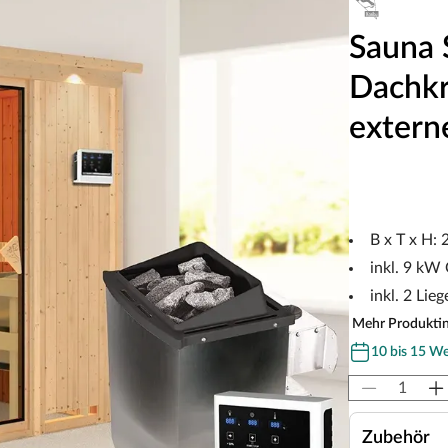
Sauna 
Dachkr
extern
B x T x H:
inkl. 9 kW
inkl. 2 Lieg
Mehr Produkti
10 bis 15 W
Zubehör