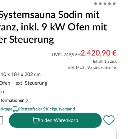
Systemsauna Sodin mit
anz, inkl. 9 kW Ofen mit
er Steuerung
2.420,90 €
UVP
2.749,99 €
Inhalt: 1 Stück
inkl. MwSt.
Versandkostenfrei
 210 x 184 x 202 cm
 Ofen + ext. Steuerung
en
nformationen
erktage
Kostenfreier Stückgutversand
In den Warenkorb