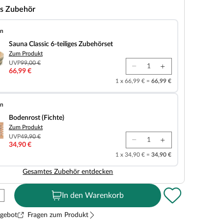
s Zubehör
en
 6-teiliges Zubehörset
Sauna Classic 6-teiliges Zubehörset
Zum Produkt
UVP
99,00 €
66,99 €
1 x 66,99 € =
66,99 €
en
chte)
Bodenrost (Fichte)
Zum Produkt
UVP
49,90 €
34,90 €
1 x 34,90 € =
34,90 €
Gesamtes Zubehör entdecken
In den Warenkorb
ngebot
Fragen zum Produkt