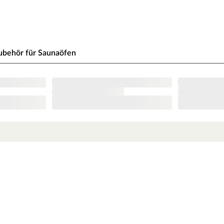
nbedingt eingehalten werden. Bei 9-kW-Öfen
e beachte zu den obig genannten Hinweisen die
ubehör für Saunaöfen