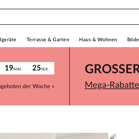
lgeräte
Terrasse & Garten
Haus & Wohnen
Böd
GROSSER 
19
25
MIN.
SEK.
Mega-Rabatte 
ngeboten der Woche »