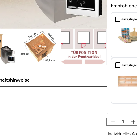
Empfohlene
Hinzufüg
Sauna Classic
Hinzufüg
Bodenrost (Fi
heitshinweise
r, Kotas, Infrarotkabinen, Saunaöfen etc.) dürfen
en! Saunaöfen und dazugehörige Steuerelemente
llateur mittels festem Anschluss an das Netz
-Saunaöfen. Die Mindestsicherheitsabstände vom
Individuelles A