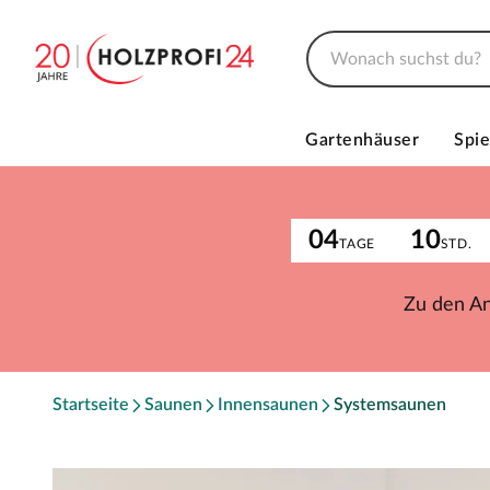
Gartenhäuser
Spie
04
10
TAGE
STD.
Zu den A
Startseite
Saunen
Innensaunen
Systemsaunen