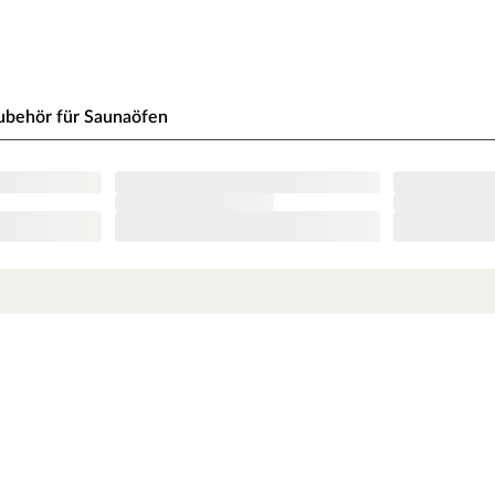
nbedingt eingehalten werden. Bei 9-kW-Öfen
e beachte zu den obig genannten Hinweisen die
ubehör für Saunaöfen