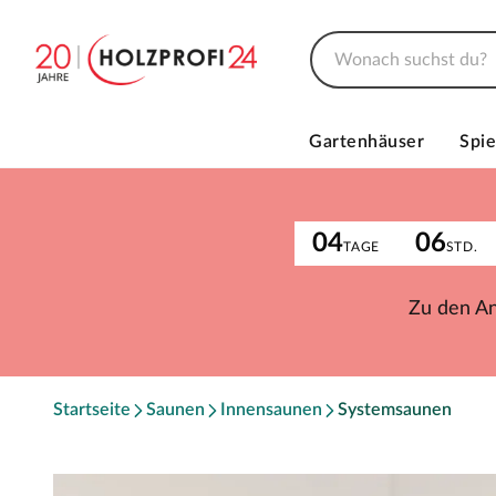
Gartenhäuser
Spie
04
06
TAGE
STD.
Zu den A
Startseite
Saunen
Innensaunen
Systemsaunen