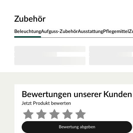
Ofen zur Wand und vom Ofen zum Ofenschutz müssen u
muss die Höhe des Ofenschutzes angepasst werden. Bitt
Zubehör
beigefügten Montageanleitungen.
Beleuchtung
Aufguss-Zubehör
Ausstattung
Pflegemittel
Z
Bewertungen unserer Kunden
Jetzt Produkt bewerten
Bewertung abgeben