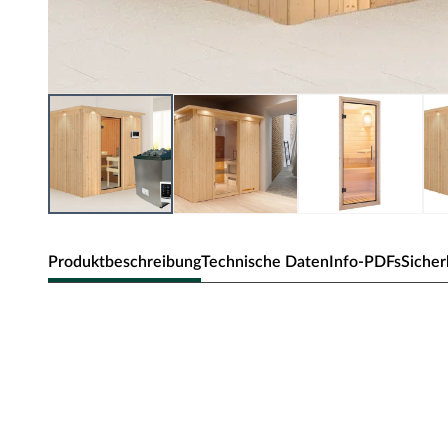
Produktbeschreibung
Technische Daten
Info-PDFs
Sicher
Sicherheitshinweise
Unsere Wellnessartikel (Saunen, Saunahäuser, Saunafässe
nur für den privathäuslichen Gebrauch verwendet werd
dürfen nur durch einen örtlich zugelassenen Elektroinsta
angeschlossen werden. Ausnahme: 230 Volt Plug-&-Play