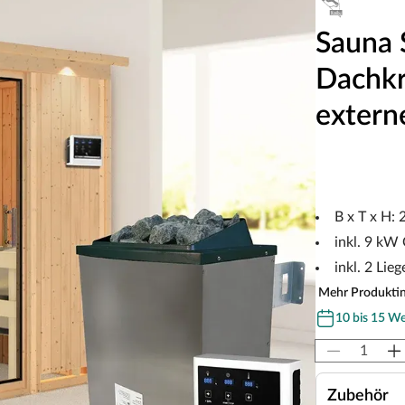
Sauna 
Dachkr
extern
B x T x H:
inkl. 9 kW
inkl. 2 Lieg
Mehr Produkti
10 bis 15 W
Zubehör