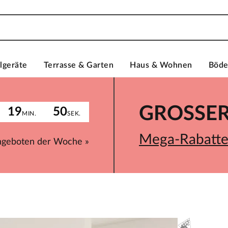
lgeräte
Terrasse & Garten
Haus & Wohnen
Böd
GROSSER 
19
50
MIN.
SEK.
Mega-Rabatte 
ngeboten der Woche »