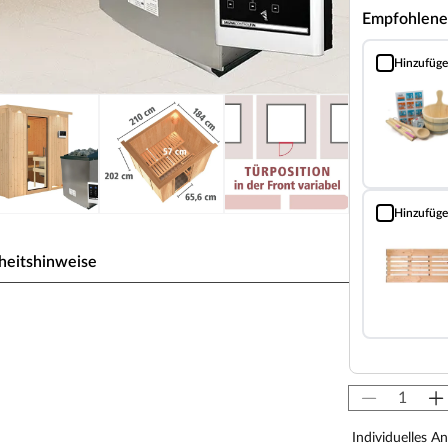
Empfohlene
Hinzufüg
Sauna Classic
Hinzufüg
Bodenrost (Fi
heitshinweise
r, Kotas, Infrarotkabinen, Saunaöfen etc.) dürfen
en! Saunaöfen und dazugehörige Steuerelemente
llateur mittels festem Anschluss an das Netz
-Saunaöfen. Die Mindestsicherheitsabstände vom
Individuelles A