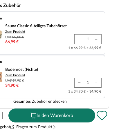
s Zubehör
en
 6-teiliges Zubehörset
Sauna Classic 6-teiliges Zubehörset
Zum Produkt
UVP
99,00 €
66,99 €
1 x 66,99 € =
66,99 €
en
chte)
Bodenrost (Fichte)
Zum Produkt
UVP
49,90 €
34,90 €
1 x 34,90 € =
34,90 €
Gesamtes Zubehör entdecken
In den Warenkorb
ngebot
Fragen zum Produkt