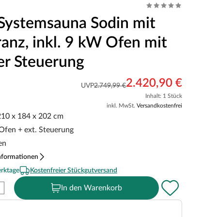
Systemsauna Sodin mit
anz, inkl. 9 kW Ofen mit
er Steuerung
2.420,90 €
UVP
2.749,99 €
Inhalt: 1 Stück
inkl. MwSt.
Versandkostenfrei
 210 x 184 x 202 cm
 Ofen + ext. Steuerung
en
nformationen
erktage
Kostenfreier Stückgutversand
In den Warenkorb