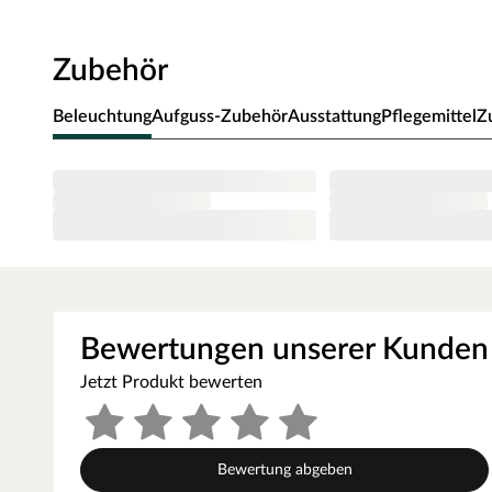
Ofen zur Wand und vom Ofen zum Ofenschutz müssen u
muss die Höhe des Ofenschutzes angepasst werden. Bitt
Zubehör
beigefügten Montageanleitungen.
Beleuchtung
Aufguss-Zubehör
Ausstattung
Pflegemittel
Z
Bewertungen unserer Kunden
Jetzt Produkt bewerten
Bewertung abgeben