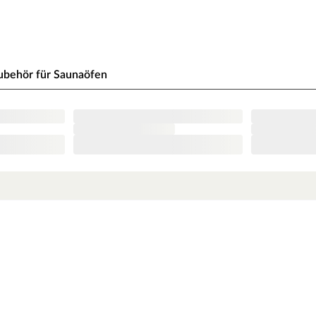
nbedingt eingehalten werden. Bei 9-kW-Öfen
e beachte zu den obig genannten Hinweisen die
ubehör für Saunaöfen