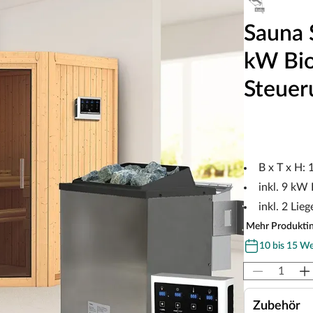
Sauna 
kW Bio
Steuer
B x T x H:
inkl. 9 kW
inkl. 2 Lieg
Mehr Produkti
10 bis 15 W
Zubehör