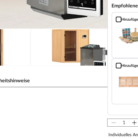
Empfohlene
Hinzufüg
Sauna Classic
Hinzufüg
Bodenrost (Fi
heitshinweise
r, Kotas, Infrarotkabinen, Saunaöfen etc.) dürfen
en! Saunaöfen und dazugehörige Steuerelemente
llateur mittels festem Anschluss an das Netz
-Saunaöfen. Die Mindestsicherheitsabstände vom
Individuelles A