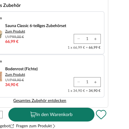
s Zubehör
en
 6-teiliges Zubehörset
Sauna Classic 6-teiliges Zubehörset
Zum Produkt
UVP
99,00 €
66,99 €
1 x 66,99 € =
66,99 €
en
chte)
Bodenrost (Fichte)
Zum Produkt
UVP
49,90 €
34,90 €
1 x 34,90 € =
34,90 €
Gesamtes Zubehör entdecken
In den Warenkorb
ngebot
Fragen zum Produkt