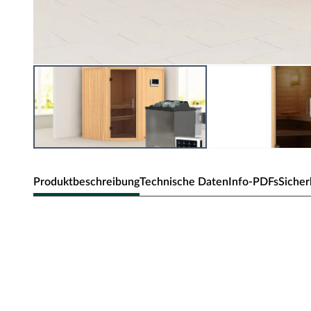
Produktbeschreibung
Technische Daten
Info-PDFs
Sicher
Sicherheitshinweise
Unsere Wellnessartikel (Saunen, Saunahäuser, Saunafässe
nur für den privathäuslichen Gebrauch verwendet werd
dürfen nur durch einen örtlich zugelassenen Elektroinsta
angeschlossen werden. Ausnahme: 230 Volt Plug-&-Play