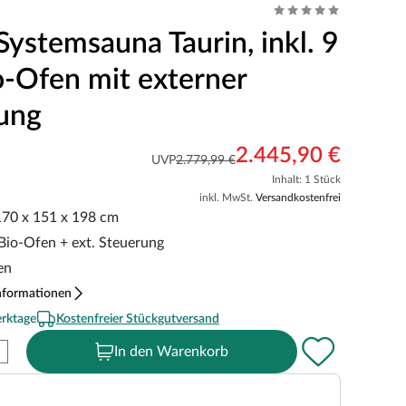
Systemsauna Taurin, inkl. 9
-Ofen mit externer
ung
2.445,90 €
UVP
2.779,99 €
Inhalt: 1 Stück
inkl. MwSt.
Versandkostenfrei
 170 x 151 x 198 cm
 Bio-Ofen + ext. Steuerung
en
nformationen
erktage
Kostenfreier Stückgutversand
In den Warenkorb