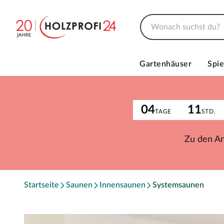
Gartenhäuser
Spie
04
11
TAGE
STD.
Zu den A
Startseite
Saunen
Innensaunen
Systemsaunen