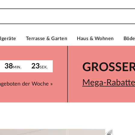
lgeräte
Terrasse & Garten
Haus & Wohnen
Böd
GROSSER 
38
23
MIN.
SEK.
Mega-Rabatte 
ngeboten der Woche »