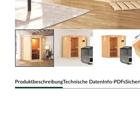
Produktbeschreibung
Technische Daten
Info-PDFs
Sicher
Karibu Innensauna Taurin in Systemb
Dieses Saunamodell – eine System- bzw. Elementsauna –
Bauweise aus, d.h. die Wandelemente bestehen aus einzel
Wandelemente ermöglichen einen schnellen Aufbau inne
Die Außenwände der Sichtseiten bestehen aus zwei 12,