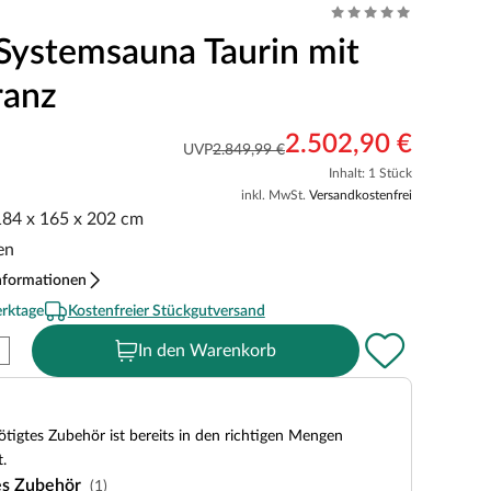
Systemsauna Taurin mit
ranz
2.502,90 €
UVP
2.849,99 €
Inhalt: 1 Stück
inkl. MwSt.
Versandkostenfrei
 184 x 165 x 202 cm
en
nformationen
erktage
Kostenfreier Stückgutversand
In den Warenkorb
tigtes Zubehör ist bereits in den richtigen Mengen
.
es Zubehör
(1)