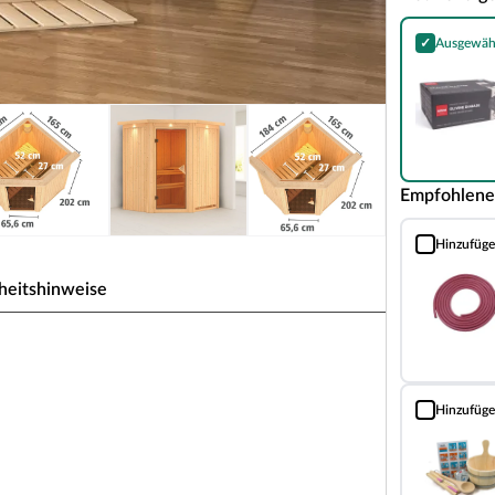
✓
Ausgewäh
Harvia Olivin
Empfohlene
Hinzufüg
Silikonkabel 
heitshinweise
auweise für 1-2 Personen
 zeichnet sich durch seine besondere Sandwich-
Hinzufüg
Sauna Classic
nen Schichten. Die bereits vorgefertigten
rhalb weniger Stunden.
5 mm starken Holzschichten aus atmungsaktivem