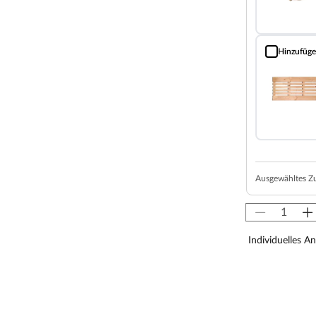
z und einer 42 mm dicken Dämmschicht aus
alplatte und Mineraldämmwolle ausgestattet. Mit
soliert und somit besonders energiesparend.
Hinzufüg
Bodenrost (Fi
ystemsauna extra schnell auf.
von 10 cm zu Wänden und Decke unbedingt
isten. So kann feucht-warme Luft besser
aumhöhe und -breite beachtet werden.
 x T 136 x H 192 cm passen 1-2 Personen.
Ausgewähltes Z
nagast besonders angenehm. In der Grundausstattung
,
Individuelles A
in kleinen Räumen, da sie platzsparend sind, aber
n nahezu jeden Raum integrierbar!
ierten LED-Lampen zaubert harmonisches Licht um