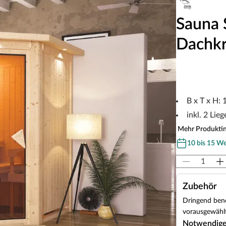
Sauna 
Dachk
B x T x H:
inkl. 2 Lieg
Mehr Produkti
10 bis 15 W
Zubehör
Dringend benö
vorausgewählt
Notwendig