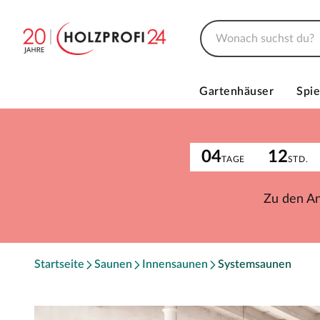
Gartenhäuser
Spie
04
12
TAGE
STD.
Zu den A
Startseite
Saunen
Innensaunen
Systemsaunen