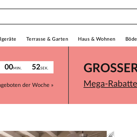
lgeräte
Terrasse & Garten
Haus & Wohnen
Böd
GROSSER 
00
52
MIN.
SEK.
Mega-Rabatte 
ngeboten der Woche »