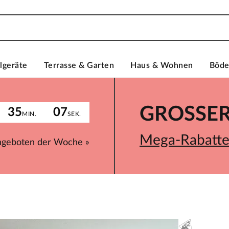
lgeräte
Terrasse & Garten
Haus & Wohnen
Böd
GROSSER 
35
07
MIN.
SEK.
Mega-Rabatte 
ngeboten der Woche »