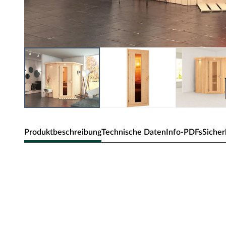
Produktbeschreibung
Technische Daten
Info-PDFs
Sicher
Sicherheitshinweise
Unsere Wellnessartikel (Saunen, Saunahäuser, Saunafässe
nur für den privathäuslichen Gebrauch verwendet werd
dürfen nur durch einen örtlich zugelassenen Elektroinsta
angeschlossen werden. Ausnahme: 230 Volt Plug-&-Play