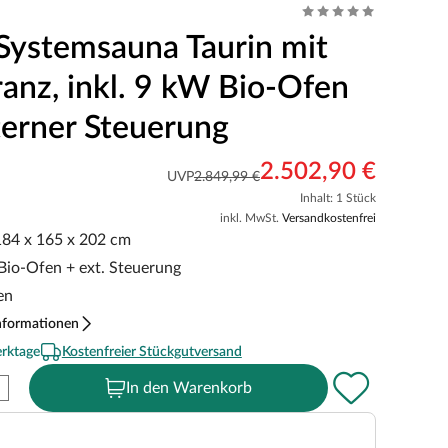
Systemsauna Taurin mit
anz, inkl. 9 kW Bio-Ofen
terner Steuerung
2.502,90 €
UVP
2.849,99 €
Inhalt: 1 Stück
inkl. MwSt.
Versandkostenfrei
 184 x 165 x 202 cm
 Bio-Ofen + ext. Steuerung
en
nformationen
erktage
Kostenfreier Stückgutversand
In den Warenkorb