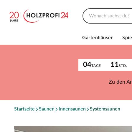
Gartenhäuser
Spie
04
11
TAGE
STD.
Zu den A
Startseite
Saunen
Innensaunen
Systemsaunen