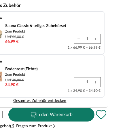
s Zubehör
en
 6-teiliges Zubehörset
Sauna Classic 6-teiliges Zubehörset
Zum Produkt
UVP
99,00 €
66,99 €
1 x 66,99 € =
66,99 €
en
chte)
Bodenrost (Fichte)
Zum Produkt
UVP
49,90 €
34,90 €
1 x 34,90 € =
34,90 €
Gesamtes Zubehör entdecken
In den Warenkorb
ngebot
Fragen zum Produkt