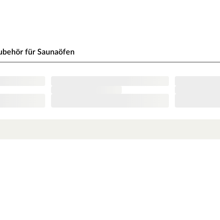
nbedingt eingehalten werden. Bei 9-kW-Öfen
e beachte zu den obig genannten Hinweisen die
ubehör für Saunaöfen