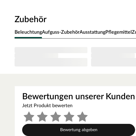
Ofen zur Wand und vom Ofen zum Ofenschutz müssen u
muss die Höhe des Ofenschutzes angepasst werden. Bitt
Zubehör
beigefügten Montageanleitungen.
Beleuchtung
Aufguss-Zubehör
Ausstattung
Pflegemittel
Z
Bewertungen unserer Kunden
Jetzt Produkt bewerten
Bewertung abgeben