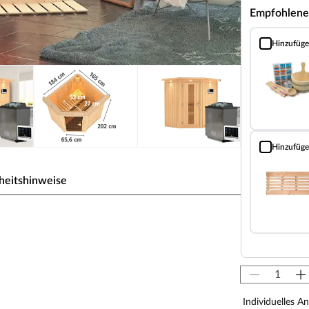
Empfohlene
Hinzufüg
Sauna Classic
Hinzufüg
Bodenrost (Fi
heitshinweise
r, Kotas, Infrarotkabinen, Saunaöfen etc.) dürfen
en! Saunaöfen und dazugehörige Steuerelemente
llateur mittels festem Anschluss an das Netz
-Saunaöfen. Die Mindestsicherheitsabstände vom
Individuelles A