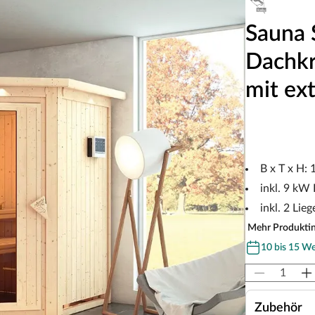
Sauna 
Dachkr
mit ex
B x T x H:
inkl. 9 kW
inkl. 2 Lieg
Mehr Produkti
10 bis 15 W
Zubehör