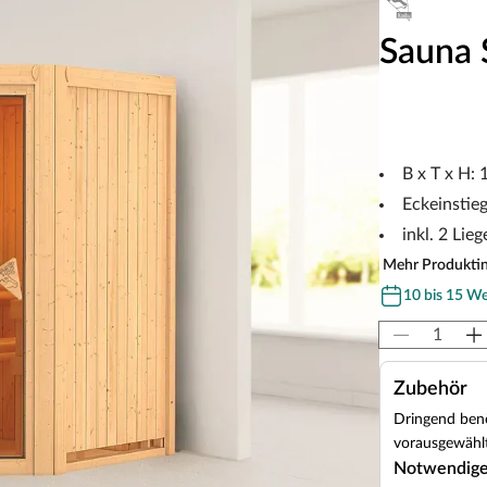
Sauna 
B x T x H:
Eckeinstie
inkl. 2 Lieg
Mehr Produkti
10 bis 15 W
Zubehör
Dringend benö
vorausgewählt
Notwendig