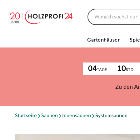
Gartenhäuser
Spie
04
10
TAGE
STD.
Zu den A
Startseite
Saunen
Innensaunen
Systemsaunen