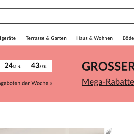
lgeräte
Terrasse & Garten
Haus & Wohnen
Böd
GROSSER 
24
43
MIN.
SEK.
Mega-Rabatte 
ngeboten der Woche »