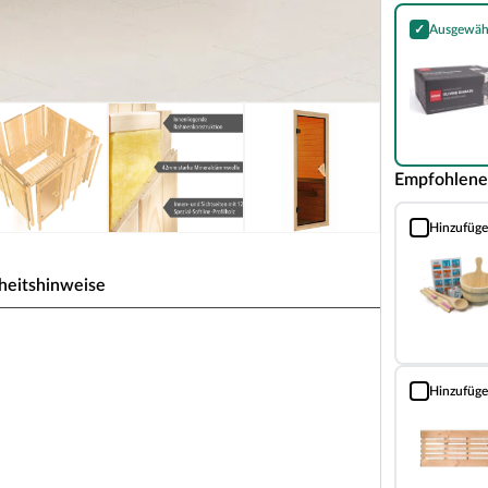
✓
Ausgewäh
Harvia Olivin
Empfohlene
Hinzufüg
Sauna Classic
heitshinweise
uweise für 1-2 Personen
Hinzufüg
 den einzelnen vorgefertigten Wandelementen,
Bodenrost (Fi
 Die Bauweise dieser Wandelemente wird
mehreren Schichten zusammensetzen.
aus zwei 12,5 mm starken atmungsaktiven und