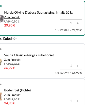
lt
e Diabase Saunasteine, Inhalt: 20 kg
Harvia Olivine Diabase Saunasteine, Inhalt: 20 kg
Zum Produkt
UVP
40,90 €
29,90 €
1 x 29,90 € =
29,90 €
s Zubehör
en
 6-teiliges Zubehörset
Sauna Classic 6-teiliges Zubehörset
Zum Produkt
UVP
99,00 €
66,99 €
1 x 66,99 € =
66,99 €
en
chte)
Bodenrost (Fichte)
Zum Produkt
UVP
49,90 €
34,90 €