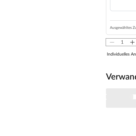
zplatten und einer 42 mm dicken Dämmschicht aus
n Spezialplatte und Mineralwolldämmung.
msaunen besonders gut isoliert und benötigen
energieschonend.
Ausgewähltes Z
von 10 cm zu Wänden und Decke unbedingt
isten. So kann feucht-warme Luft besser
aumhöhe und -breite beachtet werden.
Individuelles A
 x H 192 cm erlauben es, dass 1-2 Personen
Verwan
s Sauna-Erlebnis besonders bequem. Folgende
Liege, ca. 27 cm breit, (massives Espenholz).
 Sie nutzt jeden Quadratmeter sinnvoll und ist in
zsparend.
rahmen aus Massivholz eingefasst. Das verwendete