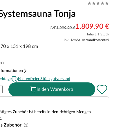
Systemsauna Tonja
1.809,90 €
UVP
1.999,99 €
Inhalt: 1 Stück
inkl. MwSt.
Versandkostenfrei
 170 x 151 x 198 cm
g
en
nformationen
erktage
Kostenfreier Stückgutversand
In den Warenkorb
tigtes Zubehör ist bereits in den richtigen Mengen
.
es Zubehör
(1)