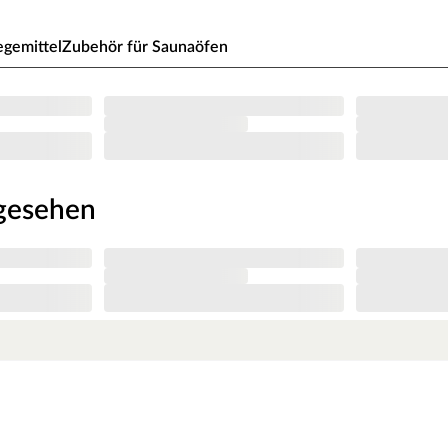
 und aufgrund dessen unempfindlich gegenüber
 von 78 x 187,1 cm und ein Durchgangsmaß von
egemittel
Zubehör für Saunaöfen
d die braunen Türbeschläge frei justierbar. Sie ist
KARIBU-Design und einer bewährten
Kopfstütze aus Espenholz, Montageanleitung.
ngesehen
aunaofen enthalten. Von dieser Sauna sind jedoch
 Warenkorb-Buttons). Zusätzlich findest Du im
euerung. Diese können in unserem Online Shop
fen mit integrierter Steuerung entscheidest,
tisch außerhalb der Sauna bedienbar und verfügt
eliebten Saunasteine sind für alle Saunaöfen
ten bei der Wärmespeicherung. Diabassteine sind