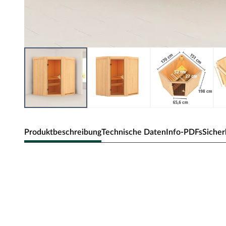
Produktbeschreibung
Technische Daten
Info-PDFs
Sicher
Karibu Innensauna Tonja in Systemba
Diese System- bzw. Elementsauna verdankt ihren Namen
die beim Aufbau einfach nur zusammengesteckt werden.
Sandwich-Bauweise genannt, da die Elemente sich aus 
Die Außenwände der Sichtseiten setzen sich zusammen 