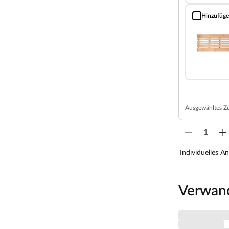
zplatten und einer 42 mm dicken Dämmschicht aus
Hinzufüg
n Spezialplatte und Mineralwolldämmung.
Bodenrost (Fi
msaunen besonders gut isoliert und benötigen
energieschonend.
von 10 cm zu Wänden und Decke unbedingt
isten. So kann feucht-warme Luft besser
aumhöhe und -breite beachtet werden.
Ausgewähltes Z
 x H 192 cm erlauben es, dass 1-2 Personen
s Sauna-Erlebnis besonders bequem. Folgende
Individuelles A
Liege, ca. 27 cm breit, (massives Espenholz).
 Sie nutzt jeden Quadratmeter sinnvoll und ist in
zsparend.
Verwan
ierten LED-Lampen zaubert harmonisches Licht um