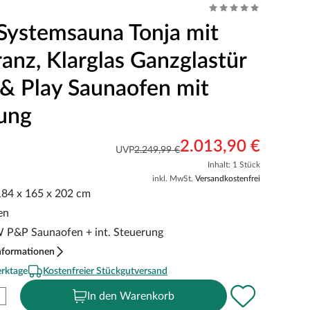
Systemsauna Tonja mit
anz, Klarglas Ganzglastür
 & Play Saunaofen mit
ung
2.013,90 €
UVP
2.249,99 €
Inhalt: 1 Stück
inkl. MwSt.
Versandkostenfrei
 184 x 165 x 202 cm
en
kW P&P Saunaofen + int. Steuerung
nformationen
erktage
Kostenfreier Stückgutversand
In den Warenkorb