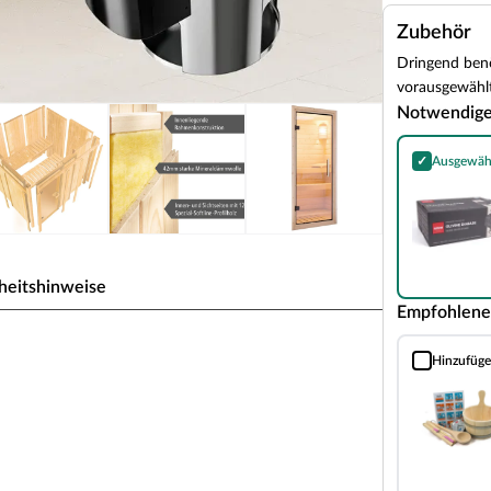
Zubehör
Dringend benö
vorausgewählt
Notwendig
✓
Ausgewäh
Harvia Olivin
heitshinweise
Empfohlene
uweise für 1-2 Personen
Hinzufüg
Sauna Classic
 den einzelnen vorgefertigten Wandelementen,
 Die Bauweise dieser Wandelemente wird
mehreren Schichten zusammensetzen.
aus zwei 12,5 mm starken atmungsaktiven und