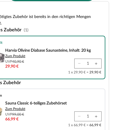
tigtes Zubehör ist bereits in den richtigen Mengen
.
es Zubehör
(1)
lt
e Diabase Saunasteine, Inhalt: 20 kg
Harvia Olivine Diabase Saunasteine, Inhalt: 20 kg
Zum Produkt
UVP
40,90 €
29,90 €
1 x 29,90 € =
29,90 €
s Zubehör
en
 6-teiliges Zubehörset
Sauna Classic 6-teiliges Zubehörset
Zum Produkt
UVP
99,00 €
66,99 €
1 x 66,99 € =
66,99 €