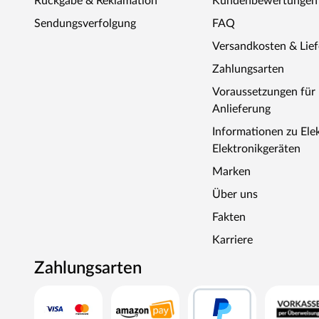
Rückgabe & Reklamation
Kundenbewertungen
angeschlossen werden. Ausnahme: 230 Volt Plug-&-Play
Ofen zur Wand und vom Ofen zum Ofenschutz müssen u
Sendungsverfolgung
FAQ
muss die Höhe des Ofenschutzes angepasst werden. Bitt
Versandkosten & Lie
beigefügten Montageanleitungen.
Zahlungsarten
Voraussetzungen fü
Anlieferung
Informationen zu Ele
Elektronikgeräten
Marken
Über uns
Fakten
Karriere
Zahlungsarten