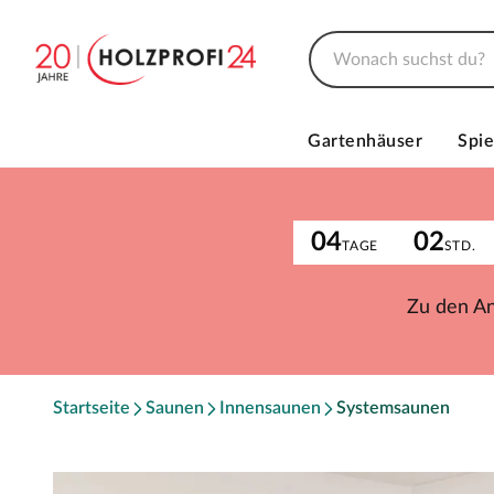
Gartenhäuser
Spie
04
02
TAGE
STD.
Zu den A
Startseite
Saunen
Innensaunen
Systemsaunen