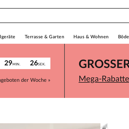
lgeräte
Terrasse & Garten
Haus & Wohnen
Böd
GROSSER 
29
26
MIN.
SEK.
Mega-Rabatte 
ngeboten der Woche »