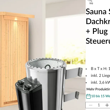
Sauna 
Dachkr
+ Plug
Steuer
B x T x H:
inkl. 2 Lieg
inkl. 3,6 
Mehr Produkti
10 bis 15 W