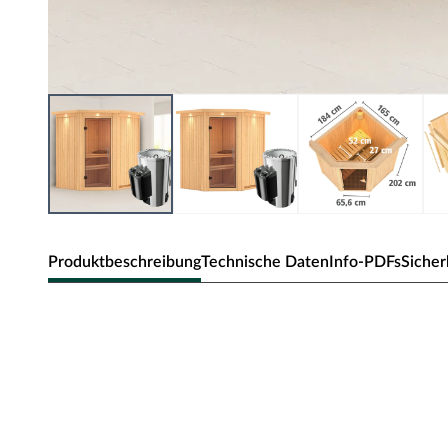
Produktbeschreibung
Technische Daten
Info-PDFs
Sicher
Karibu Innensauna Tonja in Systemba
Diese System- bzw. Elementsauna verdankt ihren Namen
die beim Aufbau einfach nur zusammengesteckt werden.
Sandwich-Bauweise genannt, da die Elemente sich aus 
Die Außenwände der Sichtseiten setzen sich zusammen 