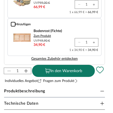
UVP
99,00 €
66,99 €
1 x 66,99 € =
66,99 €
Hinzufügen
Bodenrost (Fichte)
Bodenrost (Fichte)
Zum Produkt
UVP
49,90 €
34,90 €
1 x 34,90 € =
34,90 €
Gesamtes Zubehör entdecken
In den Warenkorb
Individuelles Angebot
Fragen zum Produkt
Produktbeschreibung
Technische Daten
Sicherheitshinweise
Unsere Wellnessartikel (Saunen, Saunahäuser,