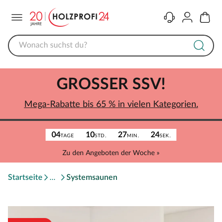
Menü
Kontakt
Konto
Warenk
GROSSER SSV!
Mega-Rabatte bis 65 % in vielen Kategorien.
04
10
27
24
TAGE
STD.
MIN.
SEK.
Zu den Angeboten der Woche »
Startseite
Systemsaunen