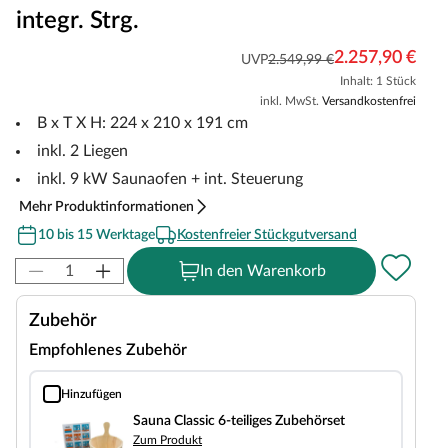
integr. Strg.
2.257,90 €
UVP
2.549,99 €
Inhalt: 1 Stück
inkl. MwSt.
Versandkostenfrei
B x T X H: 224 x 210 x 191 cm
inkl. 2 Liegen
inkl. 9 kW Saunaofen + int. Steuerung
Mehr Produktinformationen
10 bis 15 Werktage
Kostenfreier Stückgutversand
In den Warenkorb
Zubehör
Empfohlenes Zubehör
Hinzufügen
Sauna Classic 6-teiliges Zubehörset
Sauna Classic 6-teiliges Zubehörset
Zum Produkt