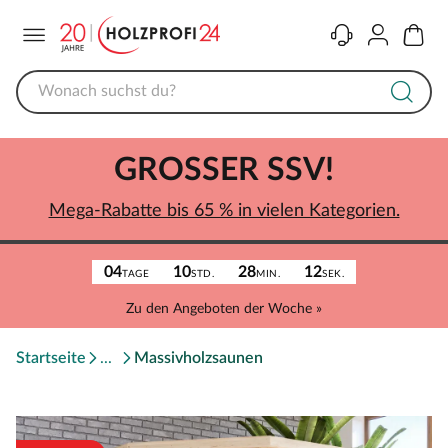
Menü
Kontakt
Konto
Warenk
GROSSER SSV!
Mega-Rabatte bis 65 % in vielen Kategorien.
04
10
28
12
TAGE
STD.
MIN.
SEK.
Zu den Angeboten der Woche »
Startseite
Massivholzsaunen