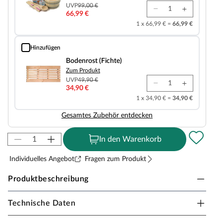
UVP
99,00 €
66,99 €
1 x 66,99 € =
66,99 €
Hinzufügen
Bodenrost (Fichte)
Bodenrost (Fichte)
Zum Produkt
UVP
49,90 €
34,90 €
1 x 34,90 € =
34,90 €
Gesamtes Zubehör entdecken
In den Warenkorb
Individuelles Angebot
Fragen zum Produkt
Produktbeschreibung
Technische Daten
KARIBU WOODFEELING Innensauna Tabea in
Massivholzbauweise für 1-2 Personen