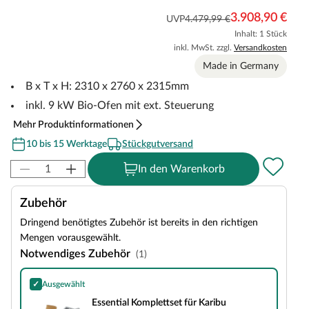
3.908,90 €
UVP
4.479,99 €
Inhalt: 1 Stück
inkl. MwSt. zzgl.
Versandkosten
Made in Germany
B x T x H: 2310 x 2760 x 2315mm
inkl. 9 kW Bio-Ofen mit ext. Steuerung
Mehr Produktinformationen
10 bis 15 Werktage
Stückgutversand
In den Warenkorb
Zubehör
Dringend benötigtes Zubehör ist bereits in den richtigen
Mengen vorausgewählt.
Notwendiges Zubehör
(1)
✓
Ausgewählt
Essential Komplettset für Karibu Gartenhäuser & Gartensaunen
Essential Komplettset für Karibu