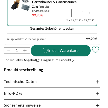
Gartenhäuser & Gartensaunen
Zum Produkt
UVP
119,00 €
99,90 €
1 x 99,90 € =
99,90 €
Gesamtes Zubehör entdecken
99,90 €
Ausgewähltes Zubehör gesamt
In den Warenkorb
Individuelles Angebot
Fragen zum Produkt
Produktbeschreibung
Technische Daten
KARIBU Saunahaus Angkor 2 SET
naturbelassen
Info-PDFs
Erlebe pure Entspannung mit deiner Gartensauna:
Hochwertige Materialien und attraktives Design sorgen
Sicherheitshinweise