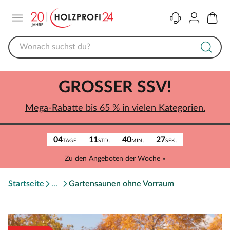
Menü
Kontakt
Konto
Warenk
GROSSER SSV!
Mega-Rabatte bis 65 % in vielen Kategorien.
04
11
40
27
TAGE
STD.
MIN.
SEK.
Zu den Angeboten der Woche »
Startseite
Gartensaunen ohne Vorraum