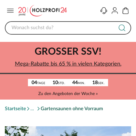
Menü
Kontakt
Konto
Warenk
GROSSER SSV!
Mega-Rabatte bis 65 % in vielen Kategorien.
04
10
44
18
TAGE
STD.
MIN.
SEK.
Zu den Angeboten der Woche »
Startseite
Gartensaunen ohne Vorraum