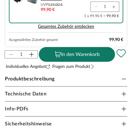
UVP
119,00 €
99,90 €
1 x 99,90 € =
99,90 €
Gesamtes Zubehör entdecken
99,90 €
Ausgewähltes Zubehör gesamt
In den Warenkorb
Individuelles Angebot
Fragen zum Produkt
Produktbeschreibung
Technische Daten
KARIBU Saunahaus Hytti 1 SET
naturbelassen
Info-PDFs
Erlebe pure Entspannung mit deiner Gartensauna:
Hochwertige Materialien und attraktives Design sorgen
Sicherheitshinweise
für ein einzigartiges Saunaerlebnis direkt in deinem
Garten. Hier können 2-3 Personen gleichzeitig saunieren.