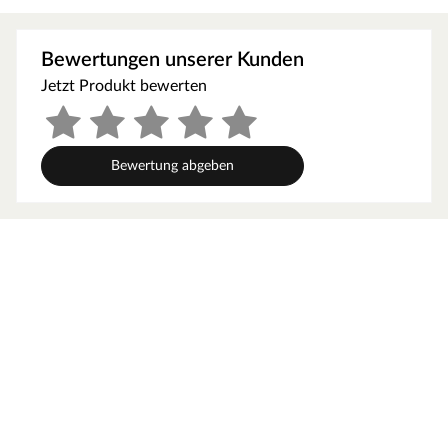
Die massiven Bohlen aus nordischer Fichte fungieren als
natürliche Isolierung. Weitestgehend frei von Astlöchern
Bewertungen unserer Kunden
und Harz sowie geringe Splittergefahr zeichnen
Jetzt Produkt bewerten
Fichtenholz als ideales Saunaholz aus. Die gute
Wärmespeicherkapazität bewirkt, dass hohe
Temperaturen lange bewahrt und dosiert abgegeben
werden. Das vollkommen natürliche Erlebnis einer
Bewertung abgeben
Massivholzsauna wird durch holzeigene Harze und
ätherische Öle abgerundet, die einen typischen
Holzgeruch verströmen.
Orientiere dich für die Erstellung des Fundaments am
Grundriss bzw. an der mitgelieferten Montageanleitung!
Produktblätter, Montageanleitungen und weitere
wichtige Hinweise findest du unter der Produkttabelle.
Materialeigenschaften
Die hochwertig gearbeitete Sauna zeichnet sich durch
ihr ausgesuchtes erstklassiges Fichtenholz aus. Fichte ist