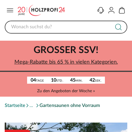
Menü
Kontakt
Konto
Warenk
GROSSER SSV!
Mega-Rabatte bis 65 % in vielen Kategorien.
04
10
45
42
TAGE
STD.
MIN.
SEK.
Zu den Angeboten der Woche »
Startseite
Gartensaunen ohne Vorraum