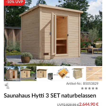
-10% UVP
Artikel-Nr.: B5053829
Saunahaus Hytti 3 SET naturbelassen
2.644,90 €
UVP
2.929,99 €