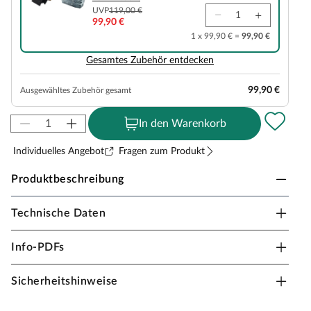
UVP
119,00 €
99,90 €
1 x 99,90 € =
99,90 €
Gesamtes Zubehör entdecken
99,90 €
Ausgewähltes Zubehör gesamt
In den Warenkorb
Individuelles Angebot
Fragen zum Produkt
Produktbeschreibung
Technische Daten
KARIBU Saunahaus Hytti 3 SET
naturbelassen
Info-PDFs
Erlebe pure Entspannung mit deiner Gartensauna:
Hochwertige Materialien und attraktives Design sorgen
Sicherheitshinweise
für ein einzigartiges Saunaerlebnis direkt in deinem
Garten. Hier können 3-4 Personen gleichzeitig saunieren.