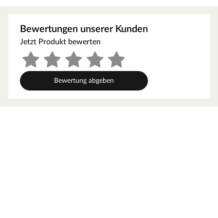
Die massiven Bohlen aus nordischer Fichte fungieren als
natürliche Isolierung. Weitestgehend frei von Astlöchern
Bewertungen unserer Kunden
und Harz sowie geringe Splittergefahr zeichnen
Jetzt Produkt bewerten
Fichtenholz als ideales Saunaholz aus. Die gute
Wärmespeicherkapazität bewirkt, dass hohe
Temperaturen lange bewahrt und dosiert abgegeben
werden. Das vollkommen natürliche Erlebnis einer
Bewertung abgeben
Massivholzsauna wird durch holzeigene Harze und
ätherische Öle abgerundet, die einen typischen
Holzgeruch verströmen.
Orientiere dich für die Erstellung des Fundaments am
Grundriss bzw. an der mitgelieferten Montageanleitung!
Produktblätter, Montageanleitungen und weitere
wichtige Hinweise findest du unter der Produkttabelle.
Materialeigenschaften
Die hochwertig gearbeitete Sauna zeichnet sich durch
ihr ausgesuchtes erstklassiges Fichtenholz aus. Fichte ist