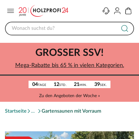
Menü
Kontakt
Konto
Warenk
GROSSER SSV!
Mega-Rabatte bis 65 % in vielen Kategorien.
04
12
21
39
TAGE
STD.
MIN.
SEK.
Zu den Angeboten der Woche »
Startseite
Gartensaunen mit Vorraum