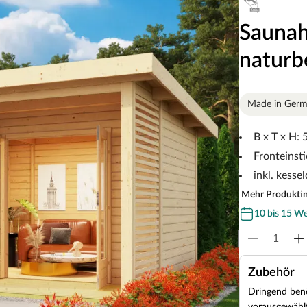
Saunah
naturb
Made in Ger
B x T x H:
Fronteinsti
inkl. kess
Mehr Produkti
10 bis 15 W
Zubehör
Dringend benö