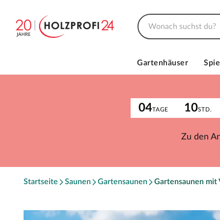
Gartenhäuser
Spie
04
10
TAGE
STD.
Zu den A
Startseite
Saunen
Gartensaunen
Gartensaunen mit