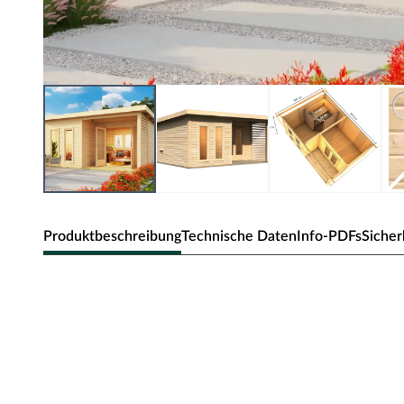
Produktbeschreibung
Technische Daten
Info-PDFs
Sicher
KARIBU Saunahaus Mainburg 5 natur
B x T x H: 508 x 368 x 254 cm, Fronteinstieg, inkl. kess
Sicherheitshinweise
Unsere Wellnessartikel (Saunen, Saunahäuser, Saunafässe