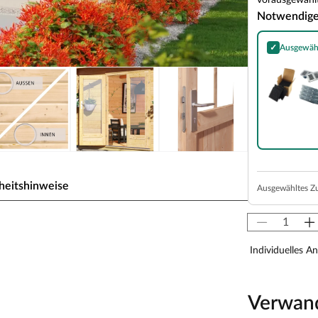
vorausgewählt
Notwendig
✓
Ausgewäh
Essential Kom
heitshinweise
Ausgewähltes Z
belassen 38 mm
Individuelles A
eldruckimprägnierter Unterkonstruktionshölzer
Verwan
r, Kotas, Infrarotkabinen, Saunaöfen etc.) dürfen