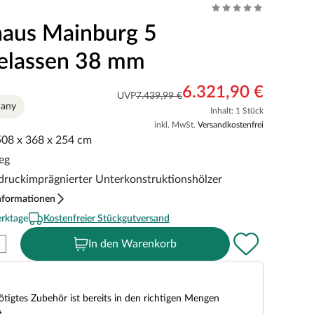
aus Mainburg 5
elassen 38 mm
6.321,90 €
UVP
7.439,99 €
many
Inhalt: 1 Stück
inkl. MwSt.
Versandkostenfrei
 508 x 368 x 254 cm
eg
eldruckimprägnierter Unterkonstruktionshölzer
nformationen
erktage
Kostenfreier Stückgutversand
In den Warenkorb
tigtes Zubehör ist bereits in den richtigen Mengen