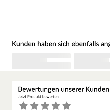
nur für den privathäuslichen Gebrauch verwendet werd
dürfen nur durch einen örtlich zugelassenen Elektroinsta
angeschlossen werden. Ausnahme: 230 Volt Plug-&-Play
Ofen zur Wand und vom Ofen zum Ofenschutz müssen u
muss die Höhe des Ofenschutzes angepasst werden. Bitt
beigefügten Montageanleitungen.
Kunden haben sich ebenfalls a
Bewertungen unserer Kunden
Jetzt Produkt bewerten