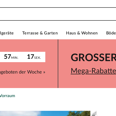
lgeräte
Terrasse & Garten
Haus & Wohnen
Böd
GROSSER 
57
17
MIN.
SEK.
Mega-Rabatte 
ngeboten der Woche »
 Vorraum