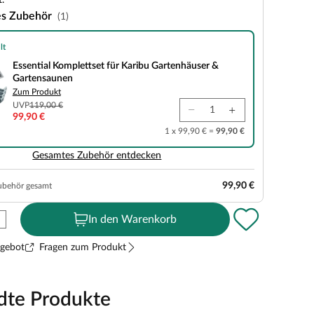
.
es Zubehör
(1)
lt
plettset für Karibu Gartenhäuser & Gartensaunen
Essential Komplettset für Karibu Gartenhäuser &
Gartensaunen
Zum Produkt
UVP
119,00 €
99,90 €
1 x 99,90 € =
99,90 €
Gesamtes Zubehör entdecken
99,90 €
ubehör gesamt
In den Warenkorb
ngebot
Fragen zum Produkt
dte Produkte