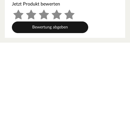
vom Ofen zum Ofenschutz müssen unbedingt
Jetzt Produkt bewerten
eingehalten werden. Bei 9-kW-Öfen muss die Höhe des
Ofenschutzes angepasst werden. Bitte beachte zu den
obig genannten Hinweisen die beigefügten
Bewertung abgeben
Montageanleitungen.