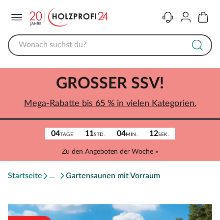
Menü
Kontakt
Konto
Warenk
GROSSER SSV!
Mega-Rabatte bis 65 % in vielen Kategorien.
04
11
04
12
TAGE
STD.
MIN.
SEK.
Zu den Angeboten der Woche »
Startseite
Gartensaunen mit Vorraum