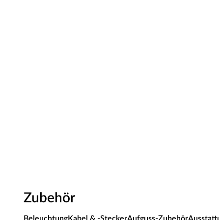
und das 6-teilige Zubehörset. Beachten Sie hierzu unser Zu
Sicherheitshinweise
Unsere Wellnessartikel (Saunen, Saunahäuser, Saunafässe
nur für den privathäuslichen Gebrauch verwendet werd
dürfen nur durch einen örtlich zugelassenen Elektroinsta
angeschlossen werden. Ausnahme: 230 Volt Plug-&-Play
Ofen zur Wand und vom Ofen zum Ofenschutz müssen u
muss die Höhe des Ofenschutzes angepasst werden. Bitt
beigefügten Montageanleitungen.
Zubehör
Beleuchtung
Kabel & -Stecker
Aufguss-Zubehör
Ausstatt