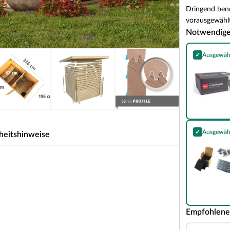
Dringend benö
vorausgewählt
Notwendig
✓
Ausgewäh
Harvia Olivin
✓
Ausgewäh
heitshinweise
Essential Kom
inkl. 9 kW Saunaofen mit
von Karibu
Empfohlene