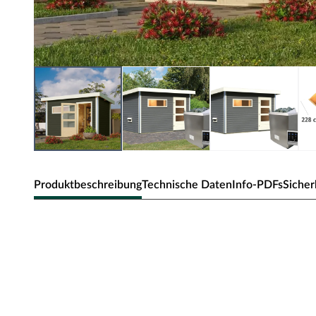
Produktbeschreibung
Technische Daten
Info-PDFs
Sicher
KARIBU Saunahaus Skrollan 1 38 mm 
externer Steuerung Easy Traditionell
Die Wellness-Oase für Deinen Garten - Das Saunahaus 
Wellness im Garten