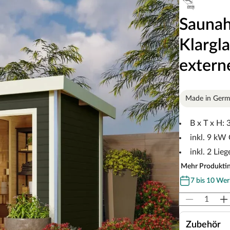
Saunah
Klargla
extern
Made in Ger
B x T x H:
inkl. 9 kW
inkl. 2 Lieg
Mehr Produkti
7 bis 10 Wer
Zubehör