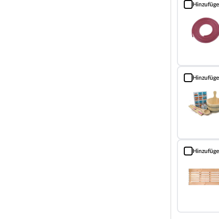
Hinzufüg
eren und anschließendem Entspannen im eigenen
Silikonkabel 
rzeit zu Hause im privaten Ambiente.
fort in diesem Saunahaus. Zusätzlich ist ein
olzboden im Lieferumfang enthalten. Der integrierte
von Sauna-Zubehör verwenden. Die
 einen niedrigen Energieverbrauch.
Hinzufüg
Sauna Classic
 und wird mit einem Zylinderschloss inklusive 3
ausreichend Licht in Ihrem Saunahaus. Die Saunatür
d ist rechts und links anschlagbar. Zur Ausstattung
 im Karibu-Design.
 verfügt über eine Rückwand und einen
Hinzufüg
Bodenrost (Fi
Steuerung wir getrennt vom Ofen an der Außenwand der
los zwischen 10 und 100 °C regelbar und verfügt über
hluss einer Kabinenbeleuchtung ist möglich und bei
halten zusätzlich 18 kg Diabassteine.
de Dachbahn zur Dacheindeckung, eine Saunaleuchte