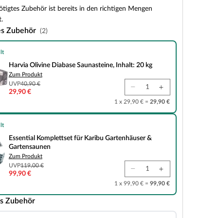
tigtes Zubehör ist bereits in den richtigen Mengen
.
es Zubehör
(2)
lt
e Diabase Saunasteine, Inhalt: 20 kg
Harvia Olivine Diabase Saunasteine, Inhalt: 20 kg
Zum Produkt
UVP
40,90 €
29,90 €
1 x 29,90 € =
29,90 €
lt
plettset für Karibu Gartenhäuser & Gartensaunen
Essential Komplettset für Karibu Gartenhäuser &
Gartensaunen
Zum Produkt
UVP
119,00 €
99,90 €
1 x 99,90 € =
99,90 €
s Zubehör