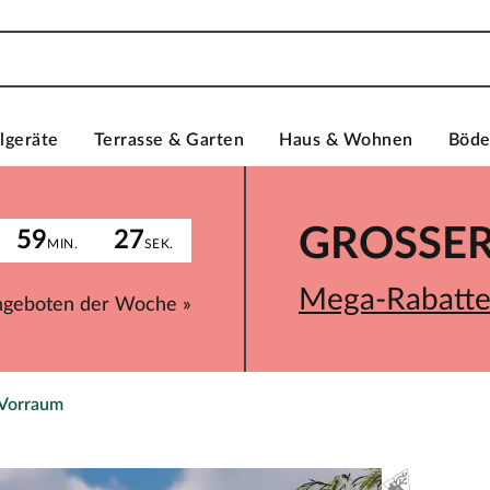
lgeräte
Terrasse & Garten
Haus & Wohnen
Böd
GROSSER 
59
27
MIN.
SEK.
Mega-Rabatte 
ngeboten der Woche »
 Vorraum