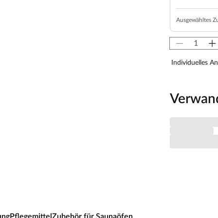
behörangebot.
Ausgewähltes Z
r, Kotas, Infrarotkabinen, Saunaöfen etc.) dürfen
en! Saunaöfen und dazugehörige Steuerelemente
llateur mittels festem Anschluss an das Netz
Individuelles A
-Saunaöfen. Die Mindestsicherheitsabstände vom
nbedingt eingehalten werden. Bei 9-kW-Öfen
e beachte zu den obig genannten Hinweisen die
Verwan
ung
Pflegemittel
Zubehör für Saunaöfen