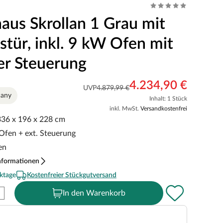
aus Skrollan 1 Grau mit
stür, inkl. 9 kW Ofen mit
er Steuerung
4.234,90 €
UVP
4.879,99 €
many
Inhalt: 1 Stück
inkl. MwSt.
Versandkostenfrei
 336 x 196 x 228 cm
 Ofen + ext. Steuerung
en
nformationen
ktage
Kostenfreier Stückgutversand
In den Warenkorb