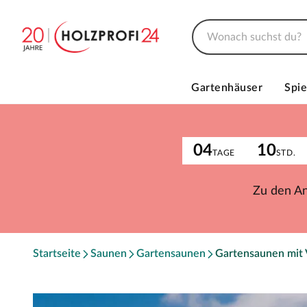
Gartenhäuser
Spie
04
10
TAGE
STD.
Zu den A
Startseite
Saunen
Gartensaunen
Gartensaunen mit