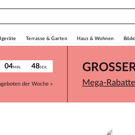
lgeräte
Terrasse & Garten
Haus & Wohnen
Böd
GROSSER 
04
48
MIN.
SEK.
Mega-Rabatte 
ngeboten der Woche »