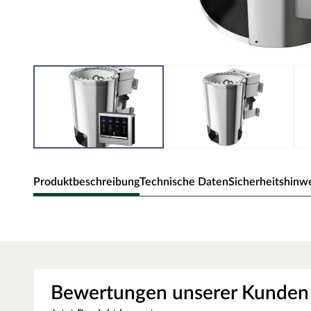
Produktbeschreibung
Technische Daten
Sicherheitshinw
KARIBU Bio-Kombiofen 3,6 kW Plug &
Easy Bio
Plug & Play - Die energiesparenden unter den Sauna-Ö
Bewertungen unserer Kunden
Unkompliziertes Saunavergnügen