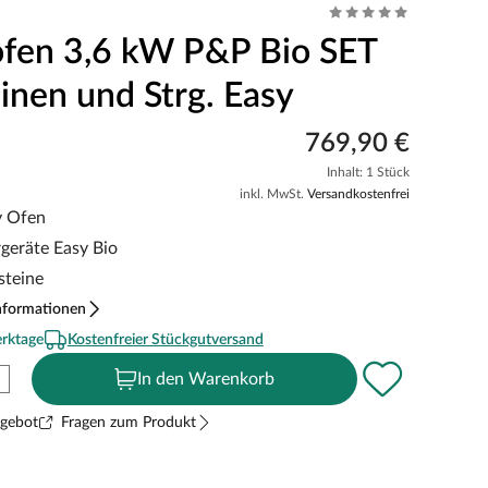
fen 3,6 kW P&P Bio SET
einen und Strg. Easy
769,90 €
Inhalt: 1 Stück
inkl. MwSt.
Versandkostenfrei
y Ofen
rgeräte Easy Bio
steine
nformationen
erktage
Kostenfreier Stückgutversand
In den Warenkorb
ngebot
Fragen zum Produkt