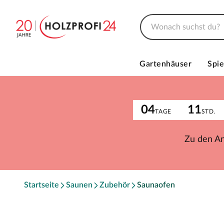
Gartenhäuser
Spie
04
11
TAGE
STD.
Zu den A
Startseite
Saunen
Zubehör
Saunaofen