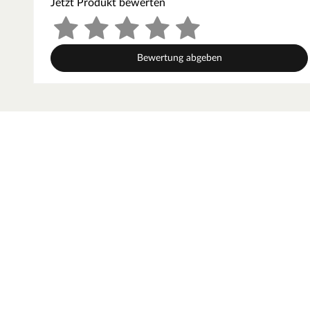
Jetzt Produkt bewerten
Dank der externen Steuerung können Sie die Ofenfunktion
Hochwertiges Material
Der komplette Saunaofen ist aus Edelstahl gefertigt, dabei
die Innenteile aus korrosionsbeständigem Material. Der Ofe
Bewertung abgeben
T) 31 x 46 x 46cm.
Steckfertig
Der Ofen wird steckerfertig geliefert und kann an einen n
Inkl. Kabel
Ein passendes Anschlusskabel ist im Lieferumfang enthalten
Inkl. Saunasteine
Die benötigten Diabassteine sind ebenfalls mit im Set.
Wärmeleistung
: Der 3,6 kW starke Bio-Kombiofen erreicht