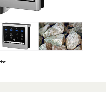
eise
 Play mit externer Steuerung
fen