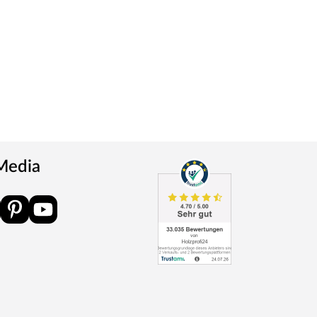
 Media