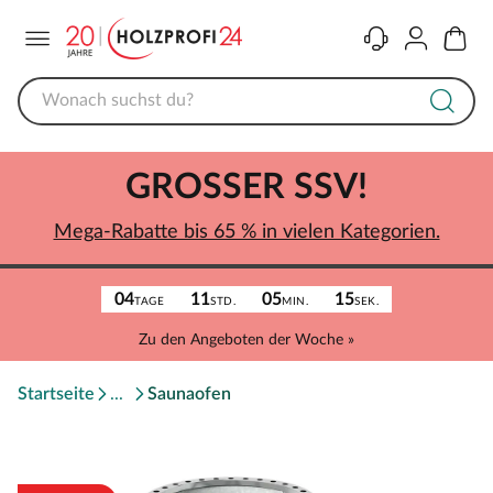
Menü
Kontakt
Konto
Warenk
GROSSER SSV!
Mega-Rabatte bis 65 % in vielen Kategorien.
04
11
05
15
TAGE
STD.
MIN.
SEK.
Zu den Angeboten der Woche »
Startseite
Saunaofen