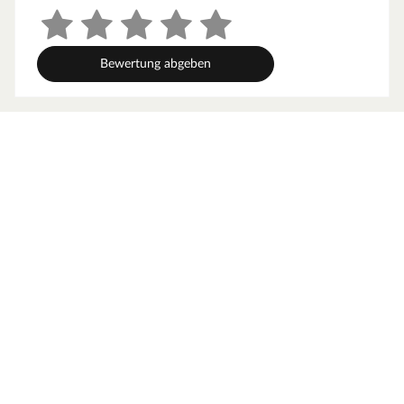
Ein passendes Anschlusskabel ist im Lieferumfang
enthalten.
Inkl. Saunasteine
Bewertung abgeben
Die benötigten Diabassteine sind ebenfalls mit im Set.
Wärmeleistung
: Der 3,6 kW starke klassische Saunaofen
erreicht Temperaturen zwischen 50 und 80 Grad Celsius.