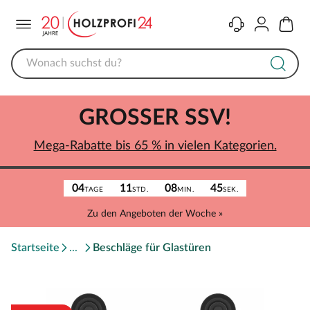
Menü
Kontakt
Konto
Warenk
GROSSER SSV!
Mega-Rabatte bis 65 % in vielen Kategorien.
04
11
08
45
TAGE
STD.
MIN.
SEK.
Zu den Angeboten der Woche »
Startseite
Beschläge für Glastüren