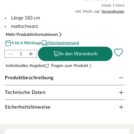
Inhalt: 1 Stück
inkl. MwSt. zzgl.
Versandkosten
Länge 183 cm
mattschwarz
Mehr Produktinformationen
4 bis 6 Werktage
Stückgutversand
In den Warenkorb
Individuelles Angebot
Fragen zum Produkt
Produktbeschreibung
Technische Daten
HPFloor Schiebetürbeschlag Set 183 cm
Das Schiebetürbeschlag-Set mit einer Länge von 183 cm
Sicherheitshinweise
ermöglicht die einfache und stilvolle Montage von
Schiebetüren. Es kommt in mattschwarzer Ausführung
und wird als kompletter Satz inklusive Montagezubehör
geliefert.