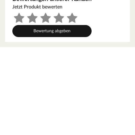
Wohnbereich gelangen.
Jetzt Produkt bewerten
Der rutschfeste Gummiboden sorgt für sicheren Halt auf
unterschiedlichen Untergründen, während die robusten
Bürstenfasern selbst groben Schmutz zuverlässig
aufnehmen. So bleibt dein Eingangsbereich sauber und
Bewertung abgeben
gepflegt, unabhängig von Wetter und Jahreszeit.
HPFLOOR – Traumböden zum Traumpreis
Der Name HPFloor steht für hochwertige Böden, die so
einzigartig sind wie dein Zuhause. Für jeden
Einrichtungsstil findest du in dem umfangreichen
Sortiment einen Bodenbelag, der nicht nur optisch ein
Highlight ist – HPFloor-Böden punkten mit wertigen
Materialien, Langlebigkeit und einfacher Verlegung.
Traumböden zum Traumpreis – einfach himmlisch!