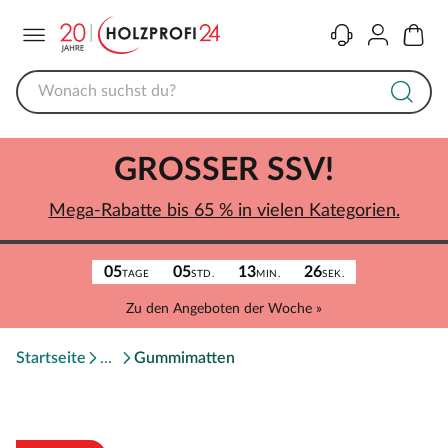
Menü
Kontakt
Konto
Warenk
GROSSER SSV!
Mega-Rabatte bis 65 % in vielen Kategorien.
05
05
13
26
TAGE
STD.
MIN.
SEK.
Zu den Angeboten der Woche »
Startseite
Gummimatten