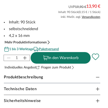
13,90 €
UVP
19,90 €
Inhalt: 90 Stück
(0,15 € / 1 Stück)
inkl. MwSt. zzgl.
Versandkosten
Inhalt: 90 Stück
selbstschneidend
4,2 x 16 mm
Mehr Produktinformationen
1 bis 3 Werktage
Paketversand
In den Warenkorb
Individuelles Angebot
Fragen zum Produkt
Produktbeschreibung
Technische Daten
Schrauben schwarz
Befestigung für fiberon WPC-Terrassendielen.
Sicherheitshinweise
Einfache Montage