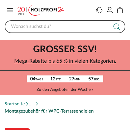
Menü
Kontakt
Konto
Warenk
GROSSER SSV!
Mega-Rabatte bis 65 % in vielen Kategorien.
04
12
27
57
TAGE
STD.
MIN.
SEK.
Zu den Angeboten der Woche »
Startseite
Montagezubehör für WPC-Terrassendielen