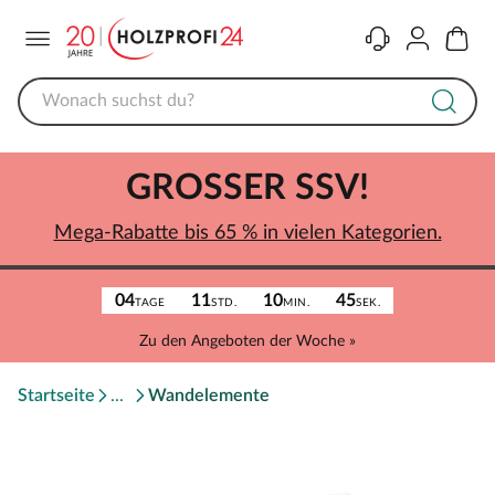
Menü
Kontakt
Konto
Warenk
GROSSER SSV!
Mega-Rabatte bis 65 % in vielen Kategorien.
04
11
10
45
TAGE
STD.
MIN.
SEK.
Zu den Angeboten der Woche »
Startseite
Wandelemente