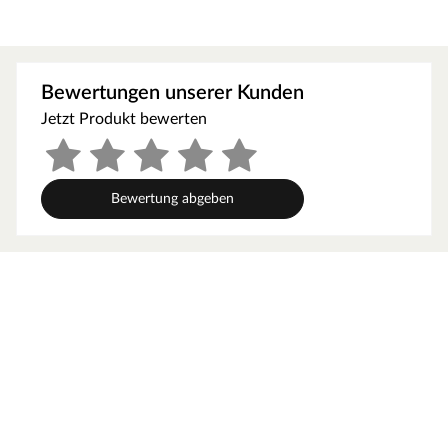
deinen Pavillon individuell zu gestalten und gleichzeitig
Schutz vor Wind oder Sonne zu erhalten. Mit den Maßen
B x H: 106,5 x 229,5 cm (B × H) lässt sie sich passgenau
an der gewünschten Stelle anbringen und fügt sich durch
Bewertungen unserer Kunden
die natürliche, naturbelassene Optik harmonisch in
Jetzt Produkt bewerten
deinen Garten ein.
Die Lamellenstruktur sorgt für ein angenehmes
Raumgefühl und ermöglicht zugleich Luftzirkulation,
während die stabile Verarbeitung eine langlebige
Bewertung abgeben
Nutzung gewährleistet. So kannst du deinen Pavillon
flexibel erweitern und gleichzeitig für mehr Komfort und
Privatsphäre sorgen.
Karibu – Naturprodukte von hoher Qualität
Karibu ist langjähriger und kompetenter Partner für
Gartenhaus, Sauna, Spielgerät, Carport oder Pool –
made in Germany. Dabei ist hohe Qualität Standard und
nur ausgesuchtes erstklassiges Holz, ausschließlich aus
nachhaltig bewirtschafteten Wäldern Nordeuropas,