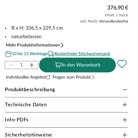
376,90 €
Inhalt: 1 Stück
inkl. MwSt.
Versandkostenfrei
B x H: 106,5 x 229,5 cm
naturbelassen
Mehr Produktinformationen
10 bis 15 Werktage
Kostenfreier Stückgutversand
In den Warenkorb
Individuelles Angebot
Fragen zum Produkt
Produktbeschreibung
Technische Daten
KARIBU Seitenwand geschlossen für Pavillon
Cubeco 0,5
Info-PDFs
Die geschlossene Seitenwand in Lamellenoptik für den
Pavillon Cubeco 0,5 bietet dir eine flexible Möglichkeit,
Sicherheitshinweise