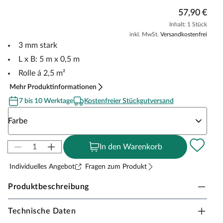
57,90 €
Inhalt: 1 Stück
inkl. MwSt.
Versandkostenfrei
3 mm stark
L x B: 5 m x 0,5 m
Rolle á 2,5 m²
Mehr Produktinformationen
7 bis 10 Werktage
Kostenfreier Stückgutversand
Wähle eine Farbe
Farbe
In den Warenkorb
Individuelles Angebot
Fragen zum Produkt
Produktbeschreibung
Technische Daten
KARIBU Selbstklebende Dachbahn