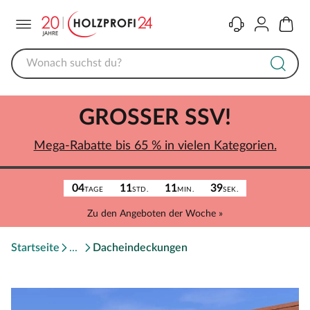
Menü
Kontakt
Konto
Warenk
GROSSER SSV!
Mega-Rabatte bis 65 % in vielen Kategorien.
04
11
11
39
TAGE
STD.
MIN.
SEK.
Zu den Angeboten der Woche »
Startseite
Dacheindeckungen