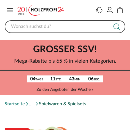
Menü
Kontakt
Konto
Warenk
GROSSER SSV!
Mega-Rabatte bis 65 % in vielen Kategorien.
04
11
43
06
TAGE
STD.
MIN.
SEK.
Zu den Angeboten der Woche »
Startseite
Spielwaren & Spielsets